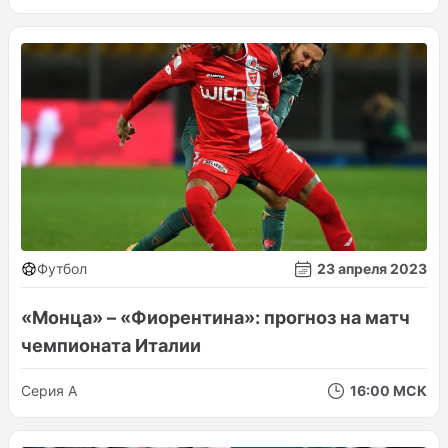
Футбол
23 апреля 2023
«Монца» – «Фиорентина»: прогноз на матч
чемпионата Италии
Серия А
16:00 МСК