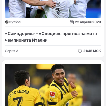
Футбол
22 апреля 2023
«Сампдория» – «Специя»: прогноз на матч
чемпионата Италии
Серия А
21:45 МСК