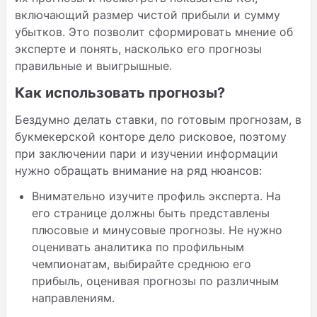
включающий размер чистой прибыли и сумму
убытков. Это позволит сформировать мнение об
эксперте и понять, насколько его прогнозы
правильные и выигрышные.
Как использовать прогнозы?
Бездумно делать ставки, по готовым прогнозам, в
букмекерской конторе дело рисковое, поэтому
при заключении пари и изучении информации
нужно обращать внимание на ряд нюансов:
Внимательно изучите профиль эксперта. На
его странице должны быть представлены
плюсовые и минусовые прогнозы. Не нужно
оценивать аналитика по профильным
чемпионатам, выбирайте среднюю его
прибыль, оценивая прогнозы по различным
направлениям.