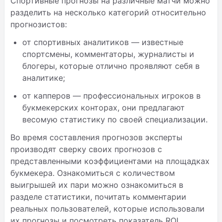
Спортивные прогнозы на различные матчи можно
разделить на несколько категорий относительно
прогнозистов:
от спортивных аналитиков — известные
спортсмены, комментаторы, журналисты и
блогеры, которые отлично проявляют себя в
аналитике;
от капперов — профессиональных игроков в
букмекерских конторах, они предлагают
весомую статистику по своей специализации.
Во время составления прогнозов эксперты
производят сверку своих прогнозов с
представленными коэффициентами на площадках
букмекера. Ознакомиться с количеством
выигрышей их пари можно ознакомиться в
разделе статистики, почитать комментарии
реальных пользователей, которые использовали
их прогнозы и посмотреть показатель ROI,