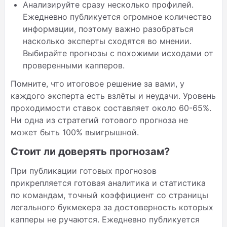
Анализируйте сразу несколько профилей.
Ежедневно публикуется огромное количество
информации, поэтому важно разобраться
насколько эксперты сходятся во мнении.
Выбирайте прогнозы с похожими исходами от
проверенными капперов.
Помните, что итоговое решение за вами, у
каждого эксперта есть взлёты и неудачи. Уровень
проходимости ставок составляет около 60-65%.
Ни одна из стратегий готового прогноза не
может быть 100% выигрышной.
Стоит ли доверять прогнозам?
При публикации готовых прогнозов
прикрепляется готовая аналитика и статистика
по командам, точный коэффициент со страницы
легального букмекера за достоверность которых
капперы не ручаются. Ежедневно публикуется