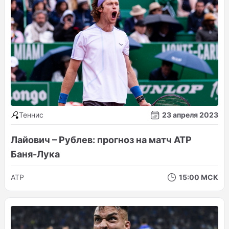
Теннис
23 апреля 2023
Лайович – Рублев: прогноз на матч ATP
Баня-Лука
ATP
15:00 МСК