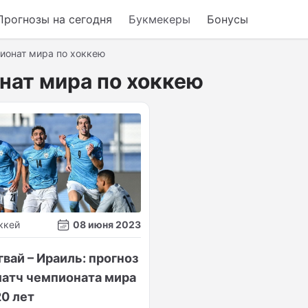
Прогнозы на сегодня
Букмекеры
Бонусы
онат мира по хоккею
ат мира по хоккею
ккей
08 июня 2023
гвай – Ираиль: прогноз
матч чемпионата мира
20 лет