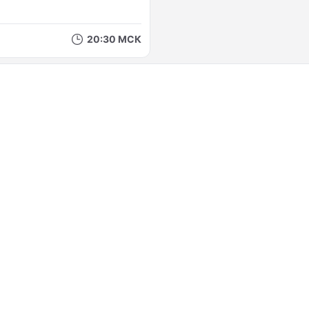
20:30 МСК