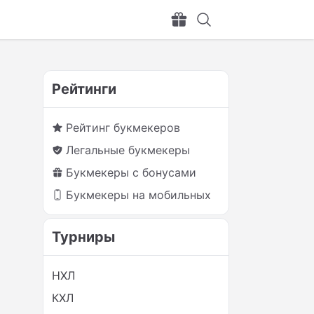
Рейтинги
Рейтинг букмекеров
Легальные букмекеры
Букмекеры с бонусами
Букмекеры на мобильных
Турниры
НХЛ
КХЛ