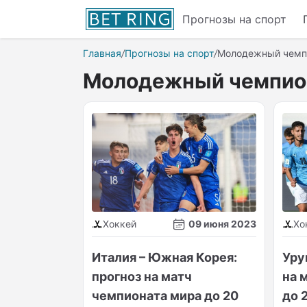
Прогнозы на спорт
Главная
/
Прогнозы на спорт
/
Молодежный чемпи
Молодежный чемпион
Хоккей
09 июня 2023
Хо
Италия – Южная Корея:
Уру
прогноз на матч
на 
чемпионата мира до 20
до 