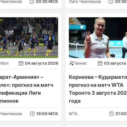
 Чемпионов
20:30 МСК
Лига Чемпионов
20:3
тбол
04 августа 2026
Теннис
03 августа
арат-Армения» –
Корнеева – Кудермето
ле»: прогноз на матч
прогноз на матч WTA
лификации Лиги
Торонто 3 августа 20
пионов
года
 Чемпионов
19:00 МСК
WTA
21:0