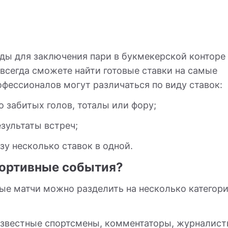
ды для заключения пари в букмекерской конторе 
всегда сможете найти готовые ставки на самые
фессионалов могут различаться по виду ставок:
 забитых голов, тоталы или фору;
зультаты встреч;
у несколько ставок в одной.
портивные события?
ые матчи можно разделить на несколько категор
известные спортсмены, комментаторы, журналис