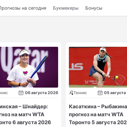
Прогнозы на сегодня
Букмекеры
Бонусы
ннис
06 августа 2026
Теннис
05 августа
инская – Шнайдер:
Касаткина – Рыбакина
гноз на матч WTA
прогноз на матч WTA
онто 6 августа 2026
Торонто 5 августа 20