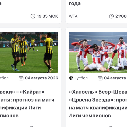
а
года
19:35 МСК
WTA
21:0
тбол
04 августа 2026
Футбол
04 августа
вски» – «Кайрат»
«Хапоель» Беэр-Шева
аты: прогноз на матч
«Црвена Звезда»: про
лификации Лиги
на матч квалификаци
пионов
Лиги чемпионов