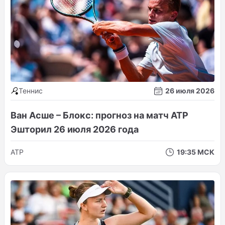
Теннис
26 июля 2026
Ван Асше – Блокс: прогноз на матч ATP
Эшторил 26 июля 2026 года
ATP
19:35 МСК