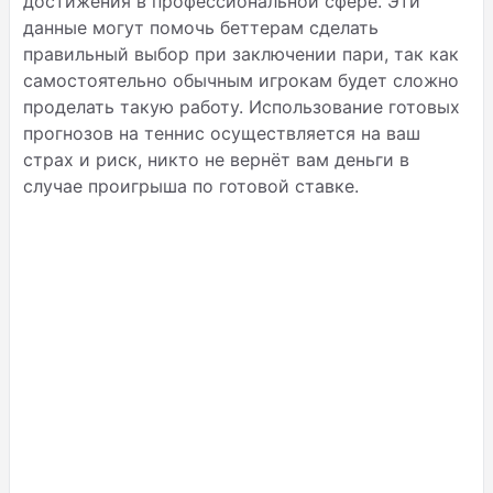
достижения в профессиональной сфере. Эти
данные могут помочь беттерам сделать
правильный выбор при заключении пари, так как
самостоятельно обычным игрокам будет сложно
проделать такую работу. Использование готовых
прогнозов на теннис осуществляется на ваш
страх и риск, никто не вернёт вам деньги в
случае проигрыша по готовой ставке.