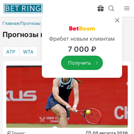
Главная
/
Прогнозы на спорт
/
Прогнозы на теннис
Прогнозы на теннис
Фрибет новым клиентам
7 000 ₽
ATP
WTA
Получить
Теннис
05 августа 2026