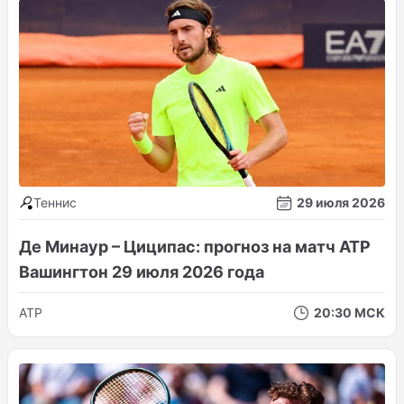
Теннис
29 июля 2026
Де Минаур – Циципас: прогноз на матч ATP
Вашингтон 29 июля 2026 года
ATP
20:30 МСК