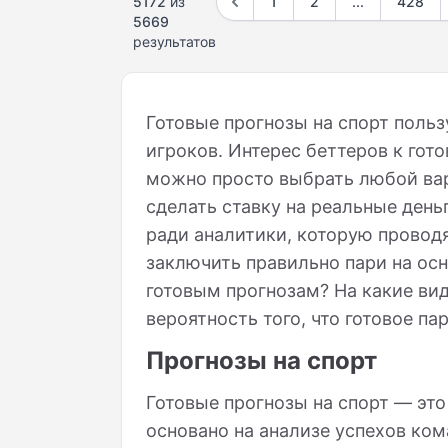
5172
из
1
2
...
428
5669
результатов
Готовые прогнозы на спорт поль
игроков. Интерес беттеров к гот
можно просто выбрать любой вар
сделать ставку на реальные день
ради аналитики, которую проводя
заключить правильно пари на ос
готовым прогнозам? На какие вид
вероятность того, что готовое п
Прогнозы на спорт
Готовые прогнозы на спорт — эт
основано на анализе успехов ком