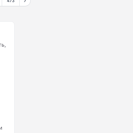
473
ть,
и