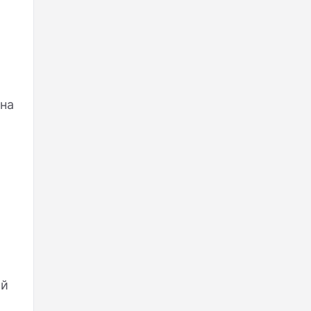
на
ий