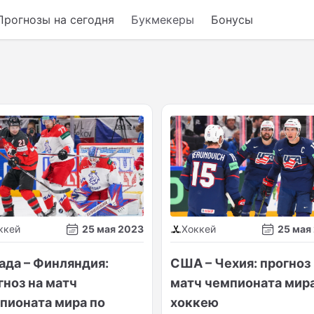
Прогнозы на сегодня
Букмекеры
Бонусы
ккей
25 мая 2023
Хоккей
25 мая
ада – Финляндия:
США – Чехия: прогноз
гноз на матч
матч чемпионата мира
пионата мира по
хоккею