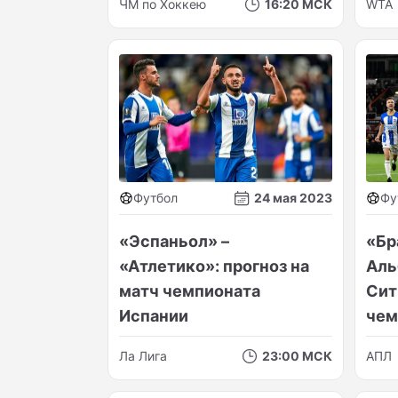
ЧМ по Хоккею
16:20 МСК
WTA
Футбол
24 мая 2023
Фу
«Эспаньол» –
«Бр
«Атлетико»: прогноз на
Аль
матч чемпионата
Сит
Испании
чем
Ла Лига
23:00 МСК
АПЛ