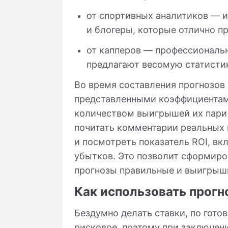
от спортивных аналитиков — 
и блогеры, которые отлично пр
от капперов — профессиональн
предлагают весомую статистик
Во время составления прогнозов 
представленными коэффициентам
количеством выигрышей их пари 
почитать комментарии реальных 
и посмотреть показатель ROI, в
убытков. Это позволит сформиров
прогнозы правильные и выигрыш
Как использовать прогн
Бездумно делать ставки, по гото
рисковое, поэтому при заключен