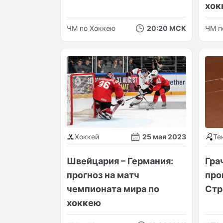
хок
ЧМ по Хоккею
20:20 МСК
ЧМ п
Хоккей
25 мая 2023
Те
Швейцария – Германия:
Гра
прогноз на матч
про
чемпионата мира по
Стр
хоккею