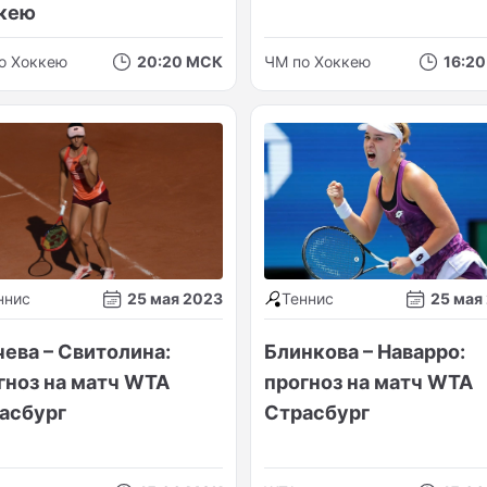
кею
о Хоккею
20:20 МСК
ЧМ по Хоккею
16:2
ннис
25 мая 2023
Теннис
25 мая
чева – Свитолина:
Блинкова – Наварро:
гноз на матч WTA
прогноз на матч WTA
асбург
Страсбург