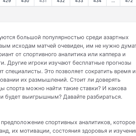
429
430
431
432
433
434
...
472
зуются большой популярностью среди азартных
овым исходам матчей очевиден, им не нужно дума
иант от спортивного аналитика или каппера и
ги. Другие игроки изучают бесплатные прогнозы
т специалисты. Это позволяет сократить время и
новании их размышлений. Стоит ли доверять
ы спорта можно найти такие ставки? И какова
ари будет выигрышным? Давайте разбираться.
о предположение спортивных аналитиков, которое
анд, их мотивации, состояния здоровья и изучени