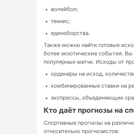
волейбол;
теннис;
единоборства.
Также можно найти готовые исхо
более экзотические события. Вы 
популярные матчи. Исходы от про
ординары на исход, количество
комбинированные ставки на ре
экспрессы, объединяющие сраз
Кто даёт прогнозы на с
Спортивные прогнозы на различн
относительно прогнозистов: