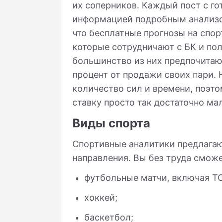
их соперников. Каждый пост с г
информацией подробным анализо
что бесплатные прогнозы на спор
которые сотрудничают с БК и по
большинство из них предпочитают
процент от продажи своих пари. 
количество сил и времени, поэто
ставку просто так достаточно ма
Виды спорта
Спортивные аналитики предлагаю
направления. Вы без труда сможе
футбольные матчи, включая Т
хоккей;
баскетбол;