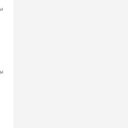
ты
зы