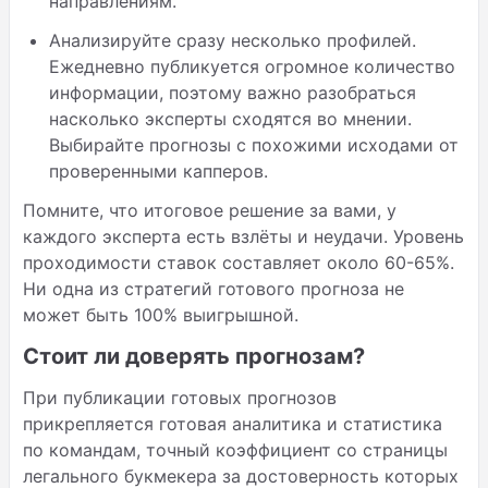
направлениям.
Анализируйте сразу несколько профилей.
Ежедневно публикуется огромное количество
информации, поэтому важно разобраться
насколько эксперты сходятся во мнении.
Выбирайте прогнозы с похожими исходами от
проверенными капперов.
Помните, что итоговое решение за вами, у
каждого эксперта есть взлёты и неудачи. Уровень
проходимости ставок составляет около 60-65%.
Ни одна из стратегий готового прогноза не
может быть 100% выигрышной.
Стоит ли доверять прогнозам?
При публикации готовых прогнозов
прикрепляется готовая аналитика и статистика
по командам, точный коэффициент со страницы
легального букмекера за достоверность которых