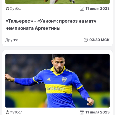
Футбол
11 июля 2023
«Тальерес» - «Унион»: прогноз на матч
чемпионата Аргентины
Другие
03:30 МСК
Футбол
11 июля 2023