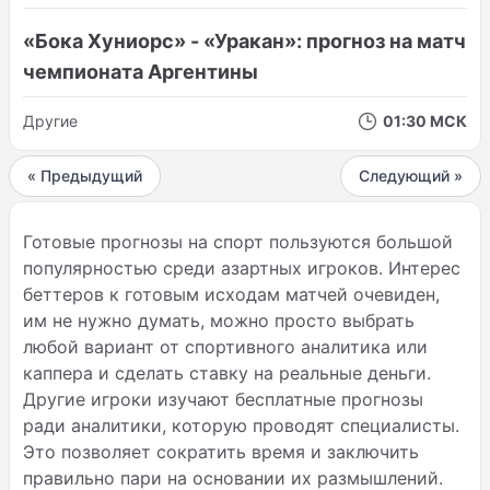
«Бока Хуниорс» - «Уракан»: прогноз на матч
чемпионата Аргентины
Другие
01:30 МСК
« Предыдущий
Следующий »
Готовые прогнозы на спорт пользуются большой
популярностью среди азартных игроков. Интерес
беттеров к готовым исходам матчей очевиден,
им не нужно думать, можно просто выбрать
любой вариант от спортивного аналитика или
каппера и сделать ставку на реальные деньги.
Другие игроки изучают бесплатные прогнозы
ради аналитики, которую проводят специалисты.
Это позволяет сократить время и заключить
правильно пари на основании их размышлений.