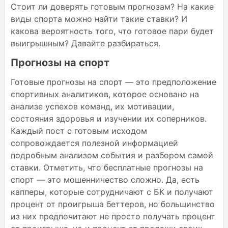
Стоит ли доверять готовым прогнозам? На какие
виды спорта можно найти такие ставки? И
какова вероятность того, что готовое пари будет
выигрышным? Давайте разбираться.
Прогнозы на спорт
Готовые прогнозы на спорт — это предположение
спортивных аналитиков, которое основано на
анализе успехов команд, их мотивации,
состояния здоровья и изучении их соперников.
Каждый пост с готовым исходом
сопровождается полезной информацией
подробным анализом события и разбором самой
ставки. Отметить, что бесплатные прогнозы на
спорт — это мошенничество сложно. Да, есть
капперы, которые сотрудничают с БК и получают
процент от проигрыша беттеров, но большинство
из них предпочитают не просто получать процент