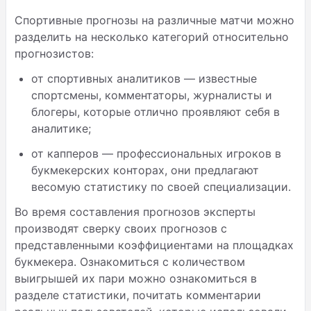
Спортивные прогнозы на различные матчи можно
разделить на несколько категорий относительно
прогнозистов:
от спортивных аналитиков — известные
спортсмены, комментаторы, журналисты и
блогеры, которые отлично проявляют себя в
аналитике;
от капперов — профессиональных игроков в
букмекерских конторах, они предлагают
весомую статистику по своей специализации.
Во время составления прогнозов эксперты
производят сверку своих прогнозов с
представленными коэффициентами на площадках
букмекера. Ознакомиться с количеством
выигрышей их пари можно ознакомиться в
разделе статистики, почитать комментарии