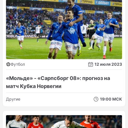
Футбол
12 июля 2023
«Мольде» - «Сарпсборг 08»: прогноз на
матч Кубка Норвегии
Другие
19:00 МСК