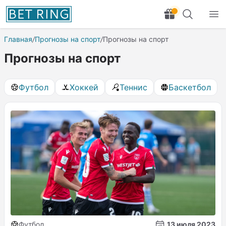
Главная
/
Прогнозы на спорт
/
Прогнозы на спорт
Прогнозы на спорт
Футбол
Хоккей
Теннис
Баскетбол
Футбол
13 июля 2023