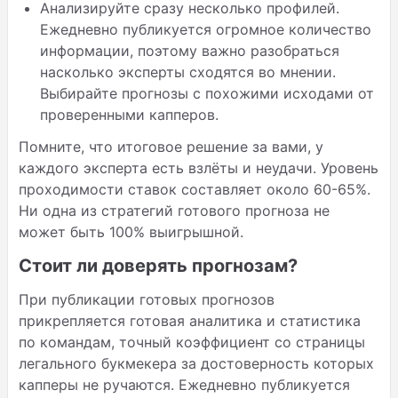
Анализируйте сразу несколько профилей.
Ежедневно публикуется огромное количество
информации, поэтому важно разобраться
насколько эксперты сходятся во мнении.
Выбирайте прогнозы с похожими исходами от
проверенными капперов.
Помните, что итоговое решение за вами, у
каждого эксперта есть взлёты и неудачи. Уровень
проходимости ставок составляет около 60-65%.
Ни одна из стратегий готового прогноза не
может быть 100% выигрышной.
Стоит ли доверять прогнозам?
При публикации готовых прогнозов
прикрепляется готовая аналитика и статистика
по командам, точный коэффициент со страницы
легального букмекера за достоверность которых
капперы не ручаются. Ежедневно публикуется