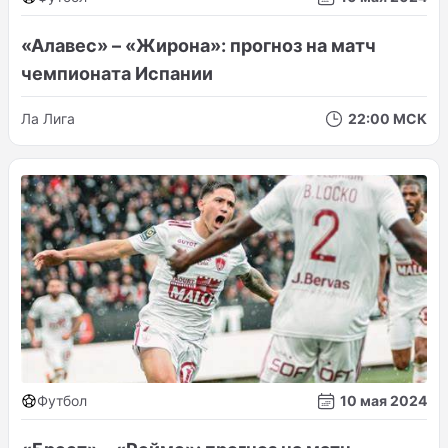
«Алавес» – «Жирона»: прогноз на матч
чемпионата Испании
Ла Лига
22:00 МСК
Футбол
10 мая 2024