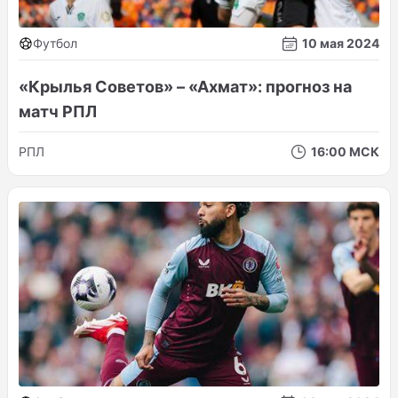
Футбол
10 мая 2024
«Крылья Советов» – «Ахмат»: прогноз на
матч РПЛ
РПЛ
16:00 МСК