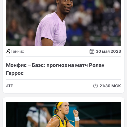
Теннис
30 мая 2023
Монфис – Баэс: прогноз на матч Ролан
Гаррос
ATP
21:30 МСК