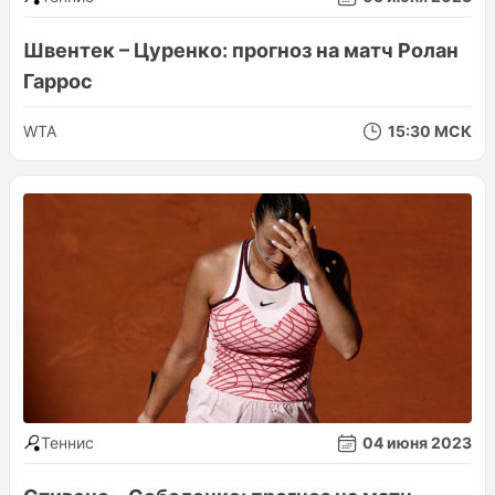
Швентек – Цуренко: прогноз на матч Ролан
Гаррос
WTA
15:30 МСК
Теннис
04 июня 2023