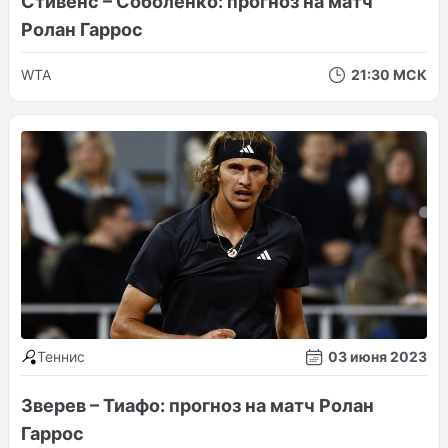
Стивенс – Соболенко: прогноз на матч
Ролан Гаррос
WTA
21:30 МСК
Теннис
03 июня 2023
Зверев – Тиафо: прогноз на матч Ролан
Гаррос