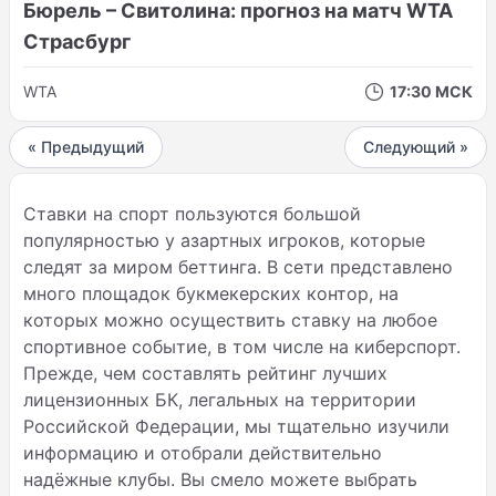
Бюрель – Свитолина: прогноз на матч WTA
Страсбург
WTA
17:30 МСК
« Предыдущий
Следующий »
Ставки на спорт пользуются большой
популярностью у азартных игроков, которые
следят за миром беттинга. В сети представлено
много площадок букмекерских контор, на
которых можно осуществить ставку на любое
спортивное событие, в том числе на киберспорт.
Прежде, чем составлять рейтинг лучших
лицензионных БК, легальных на территории
Российской Федерации, мы тщательно изучили
информацию и отобрали действительно
надёжные клубы. Вы смело можете выбрать