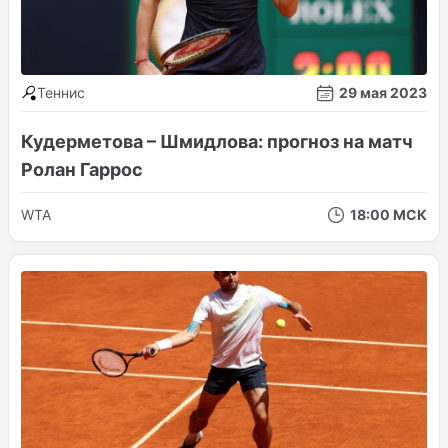
Теннис
29 мая 2023
Кудерметова – Шмидлова: прогноз на матч
Ролан Гаррос
WTA
18:00 МСК