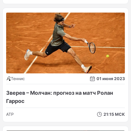
Теннис
01 июня 2023
Зверев – Молчан: прогноз на матч Ролан
Гаррос
ATP
21:15 МСК