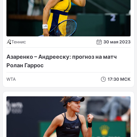
Теннис
30 мая 2023
Азаренко – Андрееску: прогноз на матч
Ролан Гаррос
WTA
17:30 МСК