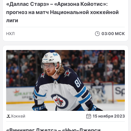
«Даллас Старз» – «Аризона Койотис»:
прогноз на матч Национальной хоккейной
лиги
НХЛ
03:00 МСК
Хоккей
15 ноября 2023
«Виннипег Джетс» – «Нью-Джерси