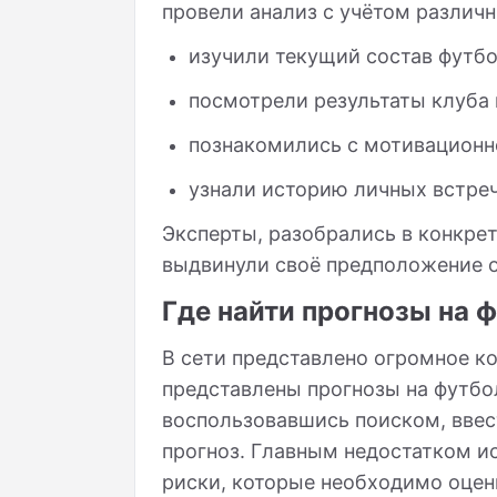
провели анализ с учётом различн
изучили текущий состав футб
посмотрели результаты клуба 
познакомились с мотивационн
узнали историю личных встреч
Эксперты, разобрались в конкре
выдвинули своё предположение о
Где найти прогнозы на 
В сети представлено огромное ко
представлены прогнозы на футбо
воспользовавшись поиском, ввест
прогноз. Главным недостатком и
риски, которые необходимо оцен