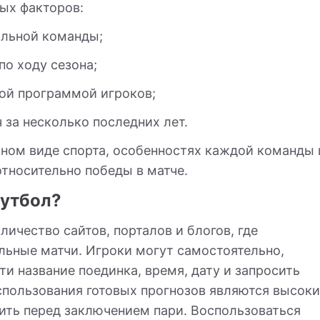
ых факторов:
ольной команды;
по ходу сезона;
ой программой игроков;
 за несколько последних лет.
тном виде спорта, особенностях каждой команды 
тносительно победы в матче.
футбол?
личество сайтов, порталов и блогов, где
льные матчи. Игроки могут самостоятельно,
и название поединка, время, дату и запросить
спользования готовых прогнозов являются высоки
ить перед заключением пари. Воспользоваться