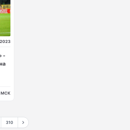
 2023
 -
на
 МСК
310