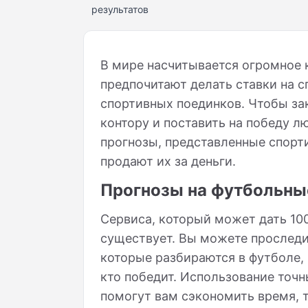
результатов
В мире насчитывается огромное 
предпочитают делать ставки на 
спортивных поединков. Чтобы за
контору и поставить на победу 
прогнозы, представленные спорт
продают их за деньги.
Прогнозы на футбольны
Сервиса, который может дать 1
существует. Вы можете проследи
которые разбираются в футболе, н
кто победит. Использование точ
помогут вам сэкономить время, 