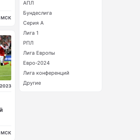
АПЛ
Бундеслига
5 МСК
Серия А
Лига 1
РПЛ
Лига Европы
Евро-2024
Лига конференций
Другие
 2023
й
5 МСК