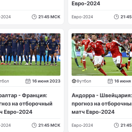
Евро-2024
-2024
21:45 МСК
Евро-2024
21:4
тбол
16 июня 2023
Футбол
16 июня
ралтар - Франция:
Андорра - Швейцария:
гноз на отборочный
прогноз на отборочны
ч Евро-2024
матч Евро-2024
-2024
21:45 МСК
Евро-2024
21:4