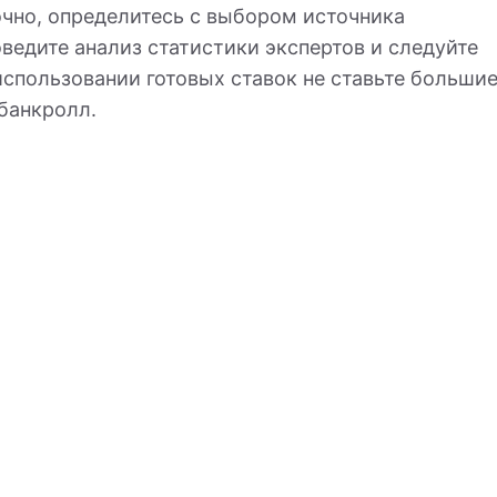
чно, определитесь с выбором источника
ведите анализ статистики экспертов и следуйте
использовании готовых ставок не ставьте больши
банкролл.