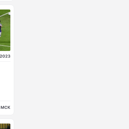
 2023
0 МСК