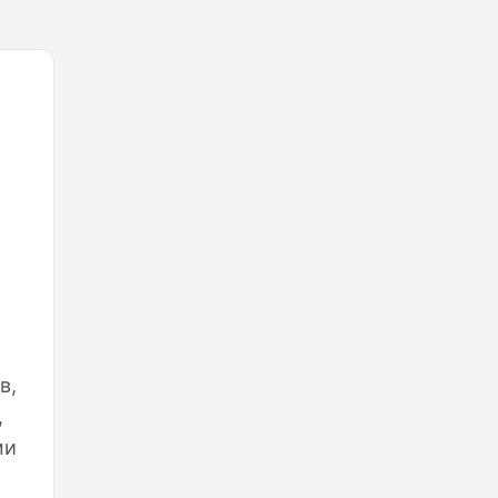
в,
,
ми