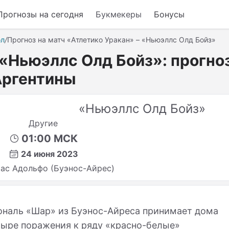
Прогнозы на сегодня
Букмекеры
Бонусы
ол
/
Прогноз на матч «Атлетико Уракан» – «Ньюэллс Олд Бойз»
 «Ньюэллс Олд Бойз»: прогно
Аргентины
«Ньюэллс Олд Бойз»
Другие
01:00 МСК
24 июня 2023
ас Адольфо (Буэнос-Айрес)
иональ «Шар» из Буэнос-Айреса принимает дома
тыре поражения к ряду «красно-белые»