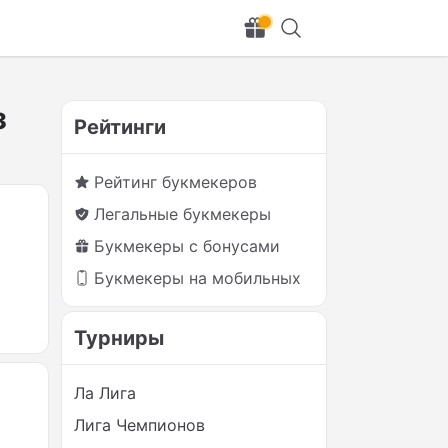
з
Рейтинги
Рейтинг букмекеров
Легальные букмекеры
Букмекеры с бонусами
Букмекеры на мобильных
Турниры
Ла Лига
Лига Чемпионов