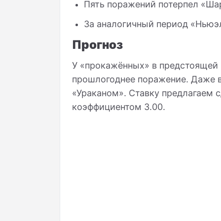
Пять поражений потерпел «Шар
За аналогичный период «Ньюэл
Прогноз
У «прокажённых» в предстоящей 
прошлогоднее поражение. Даже в
«Ураканом». Ставку предлагаем 
коэффициентом 3.00.