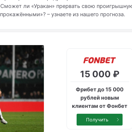
 Сможет ли «Уракан» прервать свою проигрышну
прокажёнными»? – узнаете из нашего прогноза.
15 000 ₽
Фрибет до 15 000
рублей новым
клиентам от Фонбет
Получить