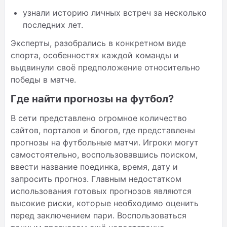
узнали историю личных встреч за несколько
последних лет.
Эксперты, разобрались в конкретном виде
спорта, особенностях каждой команды и
выдвинули своё предположение относительно
победы в матче.
Где найти прогнозы на футбол?
В сети представлено огромное количество
сайтов, порталов и блогов, где представлены
прогнозы на футбольные матчи. Игроки могут
самостоятельно, воспользовавшись поиском,
ввести название поединка, время, дату и
запросить прогноз. Главным недостатком
использования готовых прогнозов являются
высокие риски, которые необходимо оценить
перед заключением пари. Воспользоваться