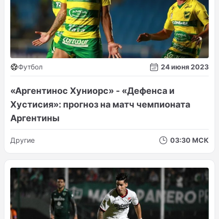
Футбол
24 июня 2023
«Аргентинос Хуниорс» - «Дефенса и
Хустисия»: прогноз на матч чемпионата
Аргентины
Другие
03:30 МСК