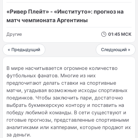
«Ривер Плейт» - «Институто»: прогноз на
матч чемпионата Аргентины
Другие
01:45 МСК
« Предыдущий
Следующий »
В мире насчитывается огромное количество
футбольных фанатов. Многие из них
предпочитают делать ставки на спортивные
матчи, угадывая возможные исходы спортивных
поединков. Чтобы заключить пари, достаточно
выбрать букмекерскую контору и поставить на
победу любимой команды. В сети существуют и
готовые прогнозы, представленные спортивными
аналитиками или капперами, которые продают их
за деньги.