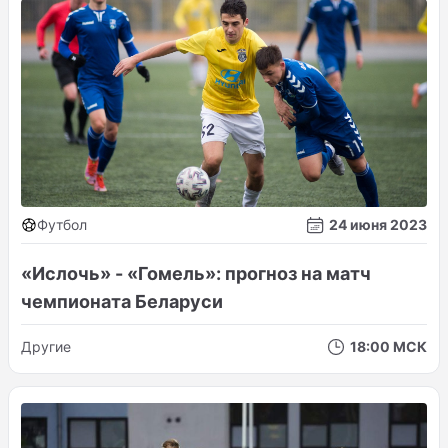
Футбол
24 июня 2023
«Ислочь» - «Гомель»: прогноз на матч
чемпионата Беларуси
Другие
18:00 МСК