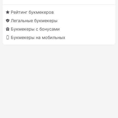
Рейтинг букмекеров
Легальные букмекеры
Букмекеры с бонусами
Букмекеры на мобильных