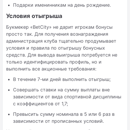
Подарки именинникам на день рождение.
Условия отыгрыша
Букмекер «BetCity» не дарит игрокам бонусы
просто так. Для получения вознаграждения
администрация клуба тщательно продумывает
условия и правила по отыгрышу бонусных
средств. Для вывода выигрыша потребуется не
только идентифицировать профиль, но и
выполнить все акционные требования:
В течение 7-ми дней выполнить отыгрыш;
Совершать ставки на сумму выплаты вне
зависимости от вида спортивной дисциплины
с коэффициентов от 1,7;
Превысить сумму номинала в 5 или 6 раз в
зависимости от прописанных условий.