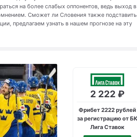
раться на более слабых оппонентов, ведь выход в
сомнением. Сможет ли Словения также подставить
ии, предлагаем узнать в нашем прогнозе на эту
2 222 ₽
Фрибет 2222 рублей
за регистрацию от Б
Лига Ставок