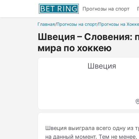
Прогнозы на спорт
Главная
/
Прогнозы на спорт
/
Прогнозы на Хокк
Швеция – Словения: 
мира по хоккею
Швеция
Швеция выиграла всего одну из т
на данный момент. Тем не менее