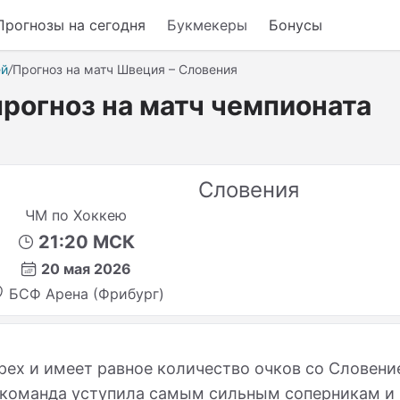
Прогнозы на сегодня
Букмекеры
Бонусы
ей
/
Прогноз на матч Швеция – Словения
прогноз на матч чемпионата
Словения
ЧМ по Хоккею
21:20 МСК
20 мая 2026
БСФ Арена (Фрибург)
рех и имеет равное количество очков со Словени
, команда уступила самым сильным соперникам и