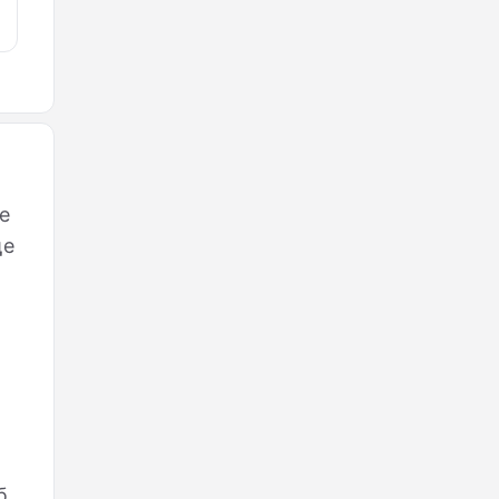
е
ще
б,