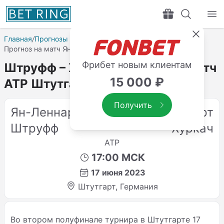
Главная
/
Прогнозы на спорт
/
Прогнозы на теннис
/
Прогноз на матч Ян-Леннард Штруфф – Хуберт Хуркач
Фрибет новым клиентам
Штруфф – Хуркач: прогноз на матч
15 000 ₽
ATP Штутгарт
Получить
Ян-Леннард
Хуберт
Штруфф
Хуркач
ATP
17:00 МСК
17 июня 2023
Штутгарт, Германия
Во втором полуфинале турнира в Штутгарте 17