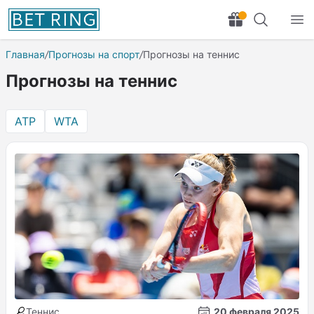
Главная
/
Прогнозы на спорт
/
Прогнозы на теннис
Прогнозы на теннис
ATP
WTA
Теннис
20 февраля 2025