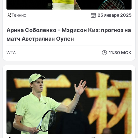
Теннис
25 января 2025
Арина Соболенко – Мэдисон Киз: прогноз на
матч Австралиан Оупен
WTA
11:30 МСК