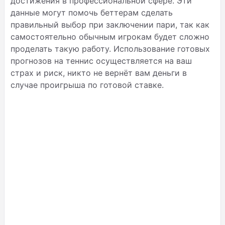
достижения в профессиональной сфере. Эти
данные могут помочь беттерам сделать
правильный выбор при заключении пари, так как
самостоятельно обычным игрокам будет сложно
проделать такую работу. Использование готовых
прогнозов на теннис осуществляется на ваш
страх и риск, никто не вернёт вам деньги в
случае проигрыша по готовой ставке.