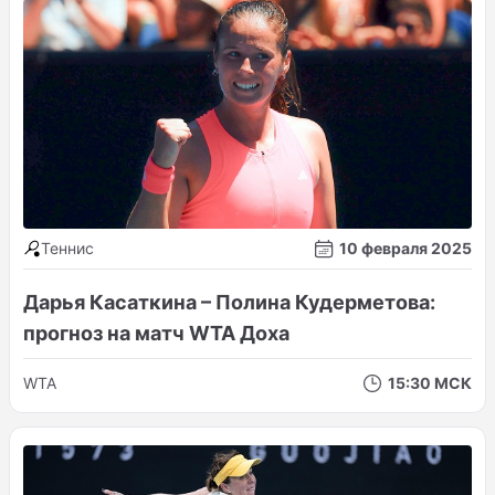
Теннис
10 февраля 2025
Дарья Касаткина – Полина Кудерметова:
прогноз на матч WTA Доха
WTA
15:30 МСК