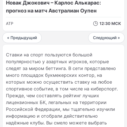
Новак Джокович – Карлос Алькарас:
прогноз на матч Австралиан Оупен
ATP
12:30 МСК
« Предыдущий
Следующий »
Ставки на спорт пользуются большой
популярностью у азартных игроков, которые
следят за миром беттинга. В сети представлено
много площадок букмекерских контор, на
которых можно осуществить ставку на любое
спортивное событие, в том числе на киберспорт.
Прежде, чем составлять рейтинг лучших
лицензионных БК, легальных на территории
Российской Федерации, мы тщательно изучили
информацию и отобрали действительно
надёжные клубы. Вы смело можете выбрать