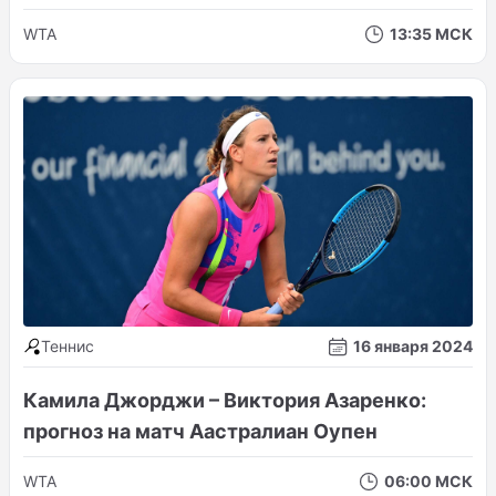
WTA
13:35 МСК
Теннис
16 января 2024
Камила Джорджи – Виктория Азаренко:
прогноз на матч Аастралиан Оупен
WTA
06:00 МСК