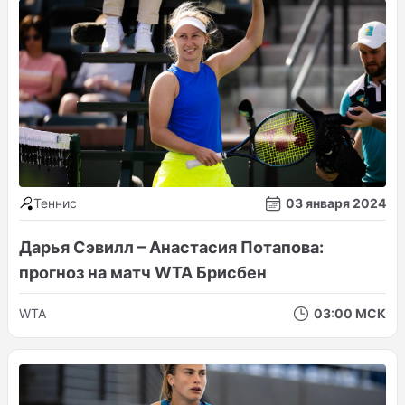
Теннис
03 января 2024
Дарья Сэвилл – Анастасия Потапова:
прогноз на матч WTA Брисбен
WTA
03:00 МСК