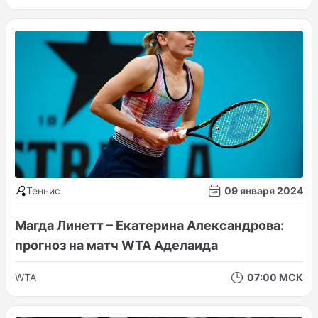
Теннис
09 января 2024
Магда Линетт – Екатерина Александрова:
прогноз на матч WTA Аделаида
WTA
07:00 МСК