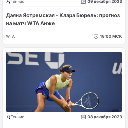
Теннис
09 декабря 2023
Даяна Ястремская – Клара Бюрель: прогноз
на матч WTA Анже
WTA
18:00 МСК
Теннис
08 декабря 2023