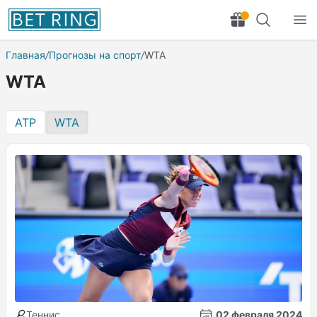
Главная
/
Прогнозы на спорт
/
WTA
WTA
ATP
WTA
Теннис
02 февраля 2024