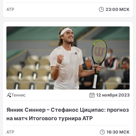
ATP
23:00 МСК
Теннис
12 ноября 2023
Янник Синнер – Стефанос Циципас: прогноз
на матч Итогового турнира ATP
ATP
16:30 МСК