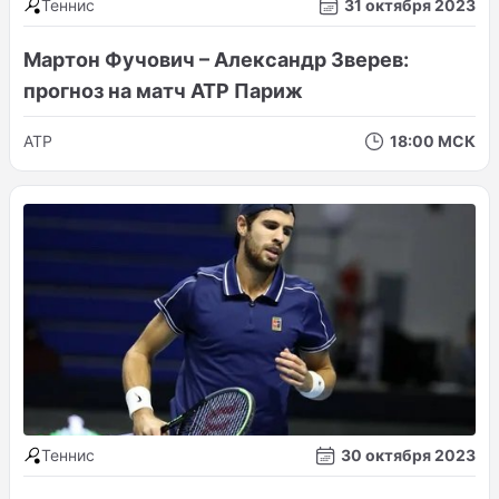
Теннис
31 октября 2023
Мартон Фучович – Александр Зверев:
прогноз на матч ATP Париж
ATP
18:00 МСК
Теннис
30 октября 2023