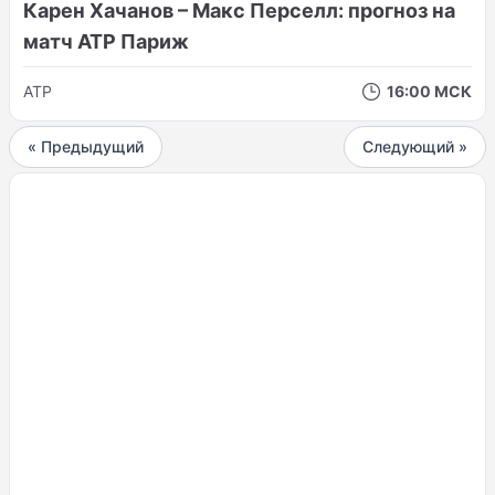
Карен Хачанов – Макс Перселл: прогноз на
матч ATP Париж
ATP
16:00 МСК
« Предыдущий
Следующий »