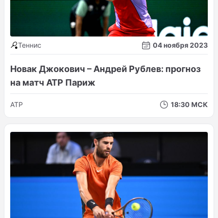
Теннис
04 ноября 2023
Новак Джокович – Андрей Рублев: прогноз
на матч ATP Париж
ATP
18:30 МСК