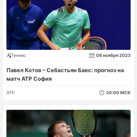
Теннис
08 ноября 2023
Павел Котов – Себастьян Баес: прогноз на
матч ATP София
ATP
20:00 МСК