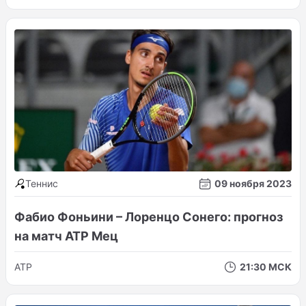
Теннис
09 ноября 2023
Фабио Фоньини – Лоренцо Сонего: прогноз
на матч ATP Мец
ATP
21:30 МСК