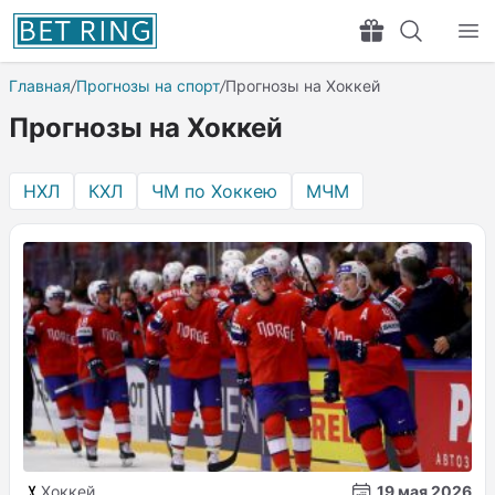
Главная
/
Прогнозы на спорт
/
Прогнозы на Хоккей
Прогнозы на Хоккей
НХЛ
КХЛ
ЧМ по Хоккею
МЧМ
Хоккей
19 мая 2026