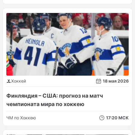
Хоккей
18 мая 2026
Финляндия – США: прогноз на матч
чемпионата мира по хоккею
ЧМ по Хоккею
17:20 МСК