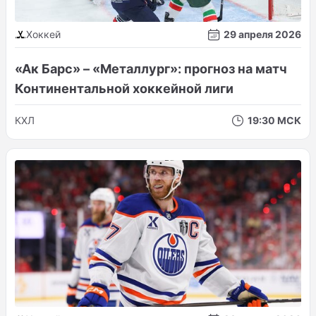
Хоккей
29 апреля 2026
«Ак Барс» – «Металлург»: прогноз на матч
Континентальной хоккейной лиги
КХЛ
19:30 МСК