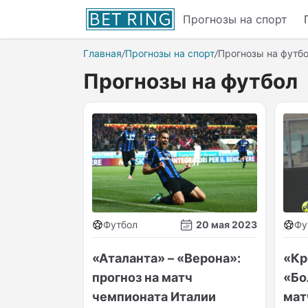
Прогнозы на спорт
Главная
/
Прогнозы на спорт
/
Прогнозы на футб
Прогнозы на футбол
Футбол
20 мая 2023
Фу
«Аталанта» – «Верона»:
«Кр
прогноз на матч
«Бо
чемпионата Италии
мат