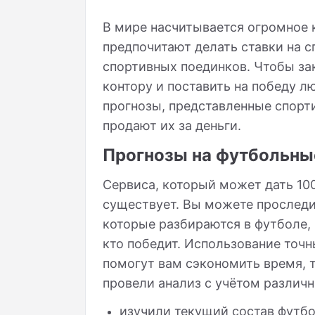
В мире насчитывается огромное 
предпочитают делать ставки на 
спортивных поединков. Чтобы за
контору и поставить на победу 
прогнозы, представленные спорт
продают их за деньги.
Прогнозы на футбольны
Сервиса, который может дать 1
существует. Вы можете проследи
которые разбираются в футболе, н
кто победит. Использование точ
помогут вам сэкономить время, 
провели анализ с учётом различн
изучили текущий состав футб