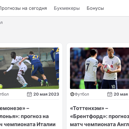
Прогнозы на сегодня
Букмекеры
Бонусы
ол
тбол
20 мая 2023
Футбол
20 мая
емонезе» –
«Тоттенхэм» –
лонья»: прогноз на
«Брентфорд»: прогноз
ч чемпионата Италии
матч чемпионата Анг