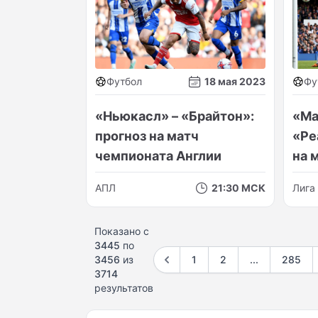
Футбол
18 мая 2023
Фу
«Ньюкасл» – «Брайтон»:
«Ма
прогноз на матч
«Ре
чемпионата Англии
на 
АПЛ
21:30 МСК
Лига
Показано с
3445
по
3456
из
1
2
...
285
3714
результатов