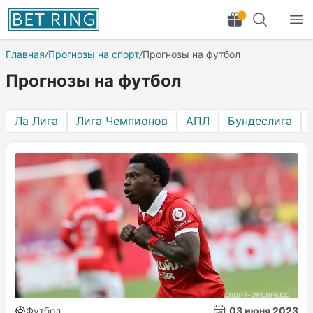
Главная
/
Прогнозы на спорт
/
Прогнозы на футбол
Прогнозы на футбол
Ла Лига
Лига Чемпионов
АПЛ
Бундеслига
Футбол
03 июня 2023