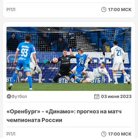
РПЛ
17:00 МСК
Футбол
03 июня 2023
«Оренбург» - «Динамо»: прогноз на матч
чемпионата России
РПЛ
17:00 МСК