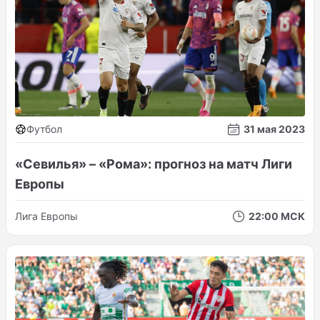
Футбол
31 мая 2023
«Севилья» – «Рома»: прогноз на матч Лиги
Европы
Лига Европы
22:00 МСК