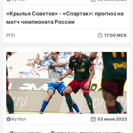
«Крылья Советов» - «Спартак»: прогноз на
матч чемпионата России
РПЛ
17:00 МСК
Футбол
03 июня 2023