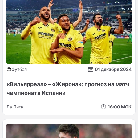
Футбол
01 декабря 2024
«Вильярреал» – «Жирона»: прогноз на матч
чемпионата Испании
Ла Лига
16:00 МСК