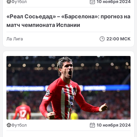
Футбол
10 ноября 2024
«Реал Сосьедад» – «Барселона»: прогноз на
матч чемпионата Испании
Ла Лига
22:00 МСК
Футбол
10 ноября 2024