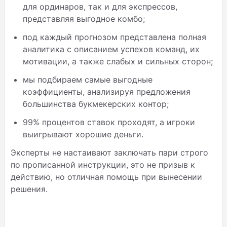
для ординаров, так и для экспрессов,
представляя выгодное комбо;
под каждый прогнозом представлена полная
аналитика с описанием успехов команд, их
мотивации, а также слабых и сильных сторон;
мы подбираем самые выгодные
коэффициенты, анализируя предложения
большинства букмекерских контор;
99% процентов ставок проходят, а игроки
выигрывают хорошие деньги.
Эксперты не настаивают заключать пари строго
по прописанной инструкции, это не призыв к
действию, но отличная помощь при вынесении
решения.