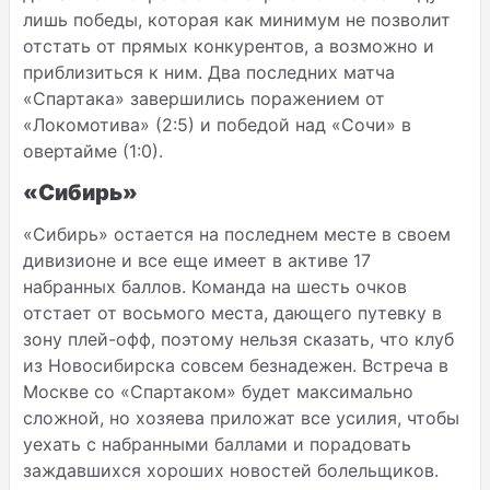
лишь победы, которая как минимум не позволит
отстать от прямых конкурентов, а возможно и
приблизиться к ним. Два последних матча
«Спартака» завершились поражением от
«Локомотива» (2:5) и победой над «Сочи» в
овертайме (1:0).
«Сибирь»
«Сибирь» остается на последнем месте в своем
дивизионе и все еще имеет в активе 17
набранных баллов. Команда на шесть очков
отстает от восьмого места, дающего путевку в
зону плей-офф, поэтому нельзя сказать, что клуб
из Новосибирска совсем безнадежен. Встреча в
Москве со «Спартаком» будет максимально
сложной, но хозяева приложат все усилия, чтобы
уехать с набранными баллами и порадовать
заждавшихся хороших новостей болельщиков.