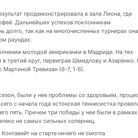
езультат продемонстрировала в зале Лиона, где
офей. Дальнейших успехов поклонникам
 долго, так как на многочисленных турнирах она
ом раундах.
лнении молодой американки в Мадриде. На тех
 в третий круг, переиграв Шмидлову и Азаренко. 
 Мартиной Тревизан (6-7, 1-6).
сезон, были у нее проблемы со здоровьем, проце
Всего с начала года эстонская теннисистка провел
сего пять. Причем три победы у нее были в рамках
алеко не самых сильных соперниц.
Контавейт на старте ничего не смогла