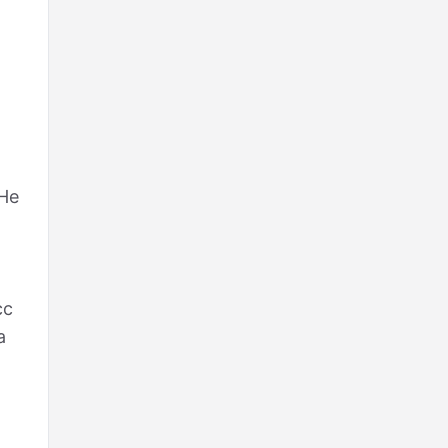
Не
сс
а