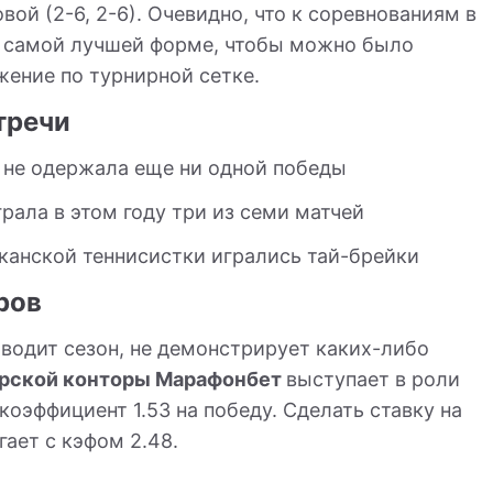
ой (2-6, 2-6). Очевидно, что к соревнованиям в
в самой лучшей форме, чтобы можно было
жение по турнирной сетке.
тречи
ду не одержала еще ни одной победы
рала в этом году три из семи матчей
иканской теннисистки игрались тай-брейки
ров
водит сезон, не демонстрирует каких-либо
рской конторы Марафонбет
выступает в роли
коэффициент 1.53 на победу. Сделать ставку на
ает с кэфом 2.48.