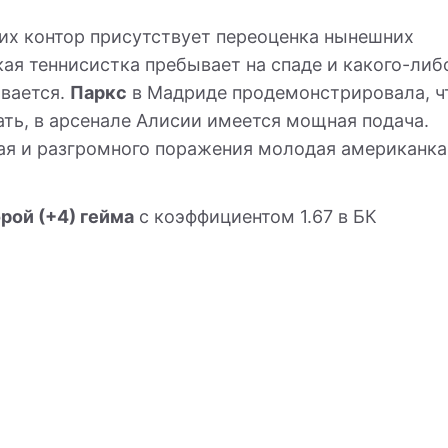
ких контор присутствует переоценка нынешних
ая теннисистка пребывает на спаде и какого-либ
ивается.
Паркс
в Мадриде продемонстрировала, ч
вать, в арсенале Алисии имеется мощная подача.
ная и разгромного поражения молодая американка
рой (+4) гейма
с коэффициентом 1.67 в БК