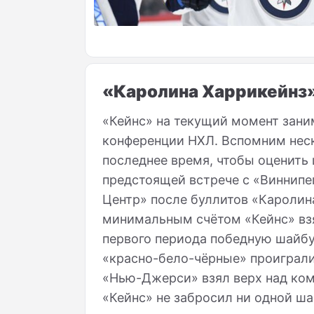
«Каролина Харрикейнз
«Кейнс» на текущий момент зани
конференции НХЛ. Вспомним неск
последнее время, чтобы оценить
предстоящей встрече с «Виннипег
Центр» после буллитов «Каролин
минимальным счётом «Кейнс» взя
первого периода победную шайбу
«красно-бело-чёрные» проиграли 
«Нью-Джерси» взял верх над кома
«Кейнс» не забросил ни одной ш