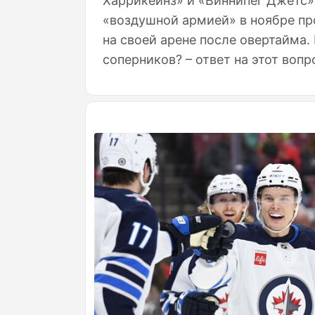
Харрикейнз» и «Виннипег Джетс»
«воздушной армией» в ноябре пр
на своей арене после овертайма.
соперников? – ответ на этот вопр