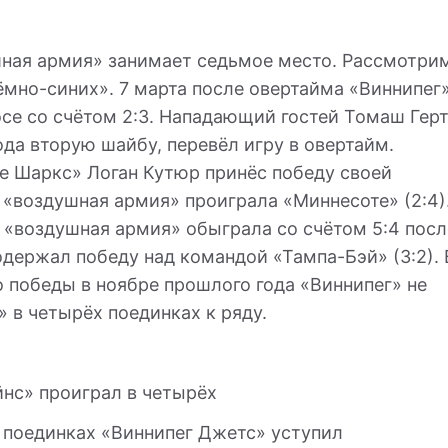
ная армия» занимает седьмое место. Рассмотри
ёмно-синих». 7 марта после овертайма «Виннипег
се со счётом 2:3. Нападающий гостей Томаш Герт
ода вторую шайбу, перевёл игру в овертайм.
 Шаркс» Логан Кутюр принёс победу своей
 «воздушная армия» проиграла «Миннесоте» (2:4)
 «воздушная армия» обыграла со счётом 5:4 посл
одержал победу над командой «Тампа-Бэй» (3:2). 
 победы в ноябре прошлого года «Виннипег» не
 в четырёх поединках к ряду.
йнс» проиграл в четырёх
 поединках «Виннипег Джетс» уступил