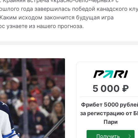
. Крайняя встреча «красно-бело-чёрных» с
ошлого года завершилась победой канадского кл
 Каким исходом закончится будущая игра
ос узнаете из нашего прогноза.
5 000 ₽
Фрибет 5000 рубле
за регистрацию от 
Пари
Получить