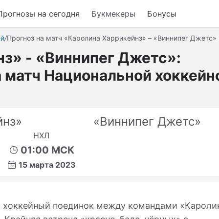
Прогнозы на сегодня
Букмекеры
Бонусы
ей
/
Прогноз на матч «Каролина Харрикейнз» – «Виннипег Джетс»
з» - «Виннипег Джетс»:
 матч Национальной хоккейн
йнз»
«Виннипег Джетс»
НХЛ
01:00 МСК
15 марта 2023
я хоккейный поединок между командами «Кароли