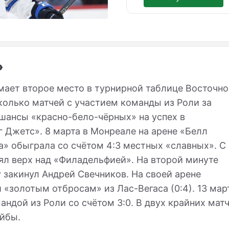
»
мает второе место в турнирной таблице Восточно
олько матчей с участием команды из Роли за
 шансы «красно-бело-чёрных» на успех в
 Джетс». 8 марта в Монреале на арене «Белл
а» обыграла со счётом 4:3 местных «славных». С
л верх над «Филадельфией». На второй минуте
 закинул Андрей Свечников. На своей арене
«золотым отбросам» из Лас-Вегаса (0:4). 13 мар
ндой из Роли со счётом 3:0. В двух крайних мат
айбы.