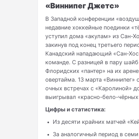
«Виннипег Джетс»
В Западной конференции «воздуш
недавние хоккейные поединки «т
уступил дома «акулам» из Сан-Хо
закинув под конец третьего пери
Канадский нападающий «Сан-Хосе
команде. С разницей в пару шайб
Флоридских «пантер» на их арене
овертайма. 13 марта «Виннипег» 
очных встречах с «Каролиной» до
выигрывал «красно-бело-чёрных»
Цифры и статистика:
Из десяти крайних матчей «Ке
За аналогичный период в семи