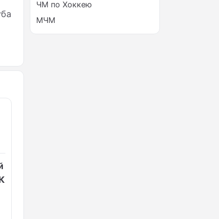
ЧМ по Хоккею
уба
МЧМ
й
БК