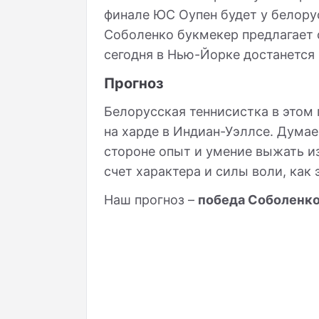
финале ЮС Оупен будет у белорус
Соболенко букмекер предлагает
сегодня в Нью-Йорке достанется
Прогноз
Белорусская теннисистка в этом
на харде в Индиан-Уэллсе. Думае
стороне опыт и умение выжать из
счет характера и силы воли, как 
Наш прогноз –
победа Соболенк