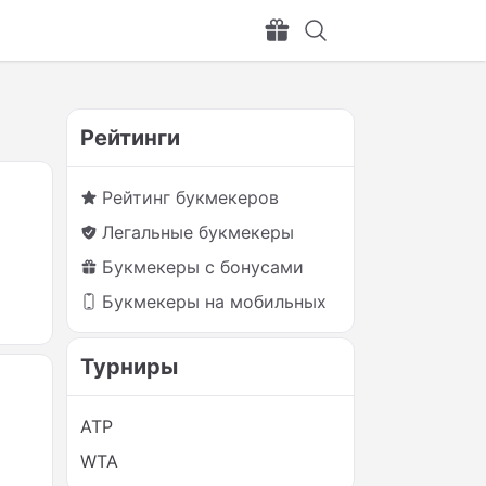
Рейтинги
Рейтинг букмекеров
Легальные букмекеры
Букмекеры с бонусами
Букмекеры на мобильных
Турниры
ATP
WTA