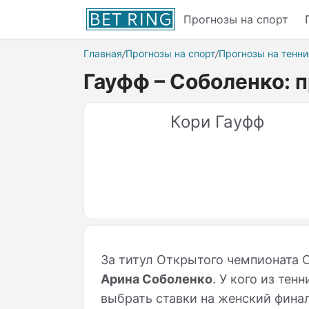
Прогнозы на спорт
Главная
/
Прогнозы на спорт
/
Прогнозы на тенни
Гауфф – Соболенко: 
Кори Гауфф
За титул Открытого чемпионата 
Арина Соболенко
. У кого из те
выбрать ставки на женский фина