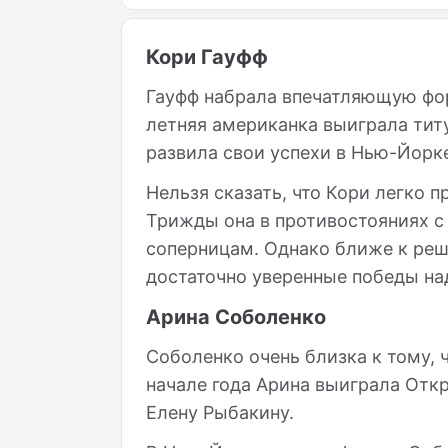
Кори Гауфф
Гауфф набрала впечатляющую фор
летняя американка выиграла тит
развила свои успехи в Нью-Йорке
Нельзя сказать, что Кори легко 
Трижды она в противостояниях с
соперницам. Однако ближе к ре
достаточно уверенные победы над 
Арина Соболенко
Соболенко очень близка к тому, 
начале года Арина выиграла Отк
Елену Рыбакину.