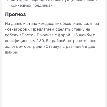
хоккейных поединках.
Прогноз
На данном этапе «медведи» объективно сильнее
«сенаторов». Предлагаем сделать ставку на
победу «Бостон Брюинз» с форой -1.5 шайбы с
коэффициентом 1.80. В крайней встрече «чёрно-
золотые» обыграли «Оттаву» с разницей в две
шайбы.