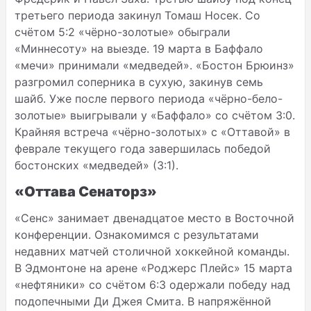
третьего периода закинул Томаш Носек. Со
счётом 5:2 «чёрно-золотые» обыграли
«Миннесоту» на выезде. 19 марта в Баффало
«мечи» принимали «медведей». «Бостон Брюинз»
разгромил соперника в сухую, закинув семь
шайб. Уже после первого периода «чёрно-бело-
золотые» выигрывали у «Баффало» со счётом 3:0.
Крайняя встреча «чёрно-золотых» с «Оттавой» в
феврале текущего года завершилась победой
бостонских «медведей» (3:1).
«Оттава Сенаторз»
«Сенс» занимает двенадцатое место в Восточной
конференции. Ознакомимся с результатами
недавних матчей столичной хоккейной команды.
В Эдмонтоне на арене «Роджерс Плейс» 15 марта
«нефтяники» со счётом 6:3 одержали победу над
подопечными Ди Джея Смита. В напряжённой