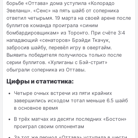
борьбе «Оттава» дома уступила «Колорадо
Эвеланш». «Сенс» на пять шайб от соперника
ответил четырьмя. 19 марта на своей арене после
буллитов команда проиграла «синим
бомбардировщикам» из Торонто. При счёте 3:4
нападающий «сенаторов» Брэйди Ткачук,
забросив шайбу, перевёл игру в овертайм.
Выявить победителя получилось только после
серии буллитов. «Хулиганы с Бэй-стрит»
обыграли соперника из Оттавы.
Цифры и статистика:
Четыре очных встречи из пяти крайних
завершились исходом тотал меньше 6.5 шайб
в основное время
В трёх матчах из десяти последних «Бостон»
проиграл своим оппонентам
За тот же период «Оттава» уступила в шести