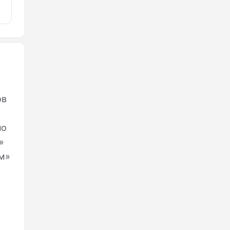
ов
но
»
ом»