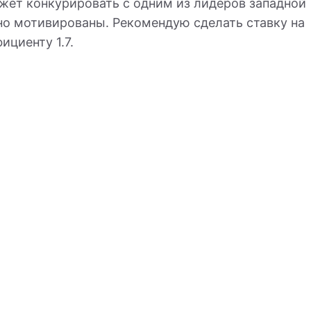
жет конкурировать с одним из лидеров западной
но мотивированы. Рекомендую сделать ставку на
циенту 1.7.