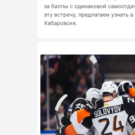
за баллы с одинаковой самоотдач
эту встречу, предлагаем узнать в
Хабаровске.