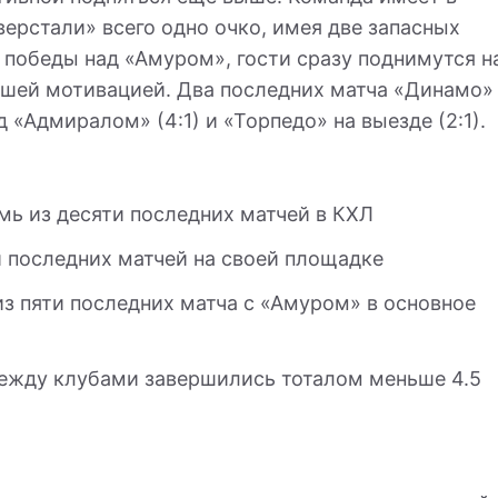
верстали» всего одно очко, имея две запасных
 победы над «Амуром», гости сразу поднимутся н
учшей мотивацией. Два последних матча «Динамо»
«Адмиралом» (4:1) и «Торпедо» на выезде (2:1).
ь из десяти последних матчей в КХЛ
и последних матчей на своей площадке
з пяти последних матча с «Амуром» в основное
между клубами завершились тоталом меньше 4.5