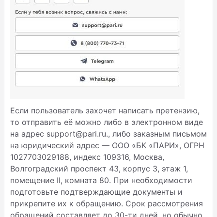
Если пользователь захочет написать претензию,
то отправить её можно либо в электронном виде
на адрес support@pari.ru., либо заказным письмом
на юридический адрес — ООО «БК «ПАРИ», ОГРН
1027703029188, индекс 109316, Москва,
Волгоградский проспект 43, корпус 3, этаж 1,
помещение II, комната 80. При необходимости
подготовьте подтверждающие документы и
прикрепите их к обращению. Срок рассмотрения
обращений составляет до 30-ти дней, но обычно