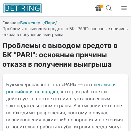
Главная
/
Букмекеры
/
Пари
/
Проблемы с выводом средств в БК "PARI": основные причины
отказа в получении выигрыша
Проблемы с выводом средств в
БК "PARI": основные причины
отказа в получении выигрыша
Букмекерская контора «PARI» — это
легальная
российская площадка
, которая работает и
действует в соответствии с установленным
законодательством страны. У компании есть все
необходимы разрешения, поэтому в случае
возникновения каких-либо споров или претензия
относительно работы клуба, игроки всегда могут