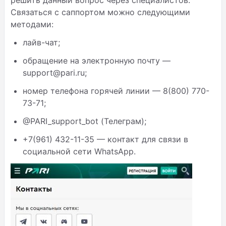
решить данный вопрос через специалистов.
Связаться с саппортом можно следующими
методами:
лайв-чат;
обращение на электронную почту —
support@pari.ru;
номер телефона горячей линии — 8(800) 770-
73-71;
@PARI_support_bot (Телеграм);
+7(961) 432-11-35 — контакт для связи в
социальной сети WhatsApp.