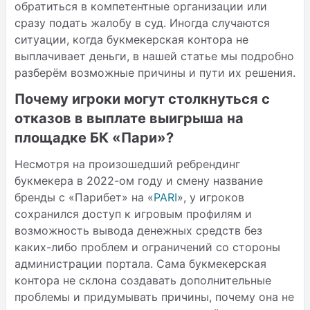
обратиться в компетентные организации или
сразу подать жалобу в суд. Иногда случаются
ситуации, когда букмекерская контора не
выплачивает деньги, в нашей статье мы подробно
разберём возможные причины и пути их решения.
Почему игроки могут столкнуться с
отказов в выплате выигрыша на
площадке БК «Пари»?
Несмотря на произошедший ребрендинг
букмекера в 2022-ом году и смену название
бренды с «Парибет» на «
PARI
», у игроков
сохранился доступ к игровым профилям и
возможность вывода денежных средств без
каких-либо проблем и ограничений со стороны
администрации портала. Сама букмекерская
контора не склона создавать дополнительные
проблемы и придумывать причины, почему она не