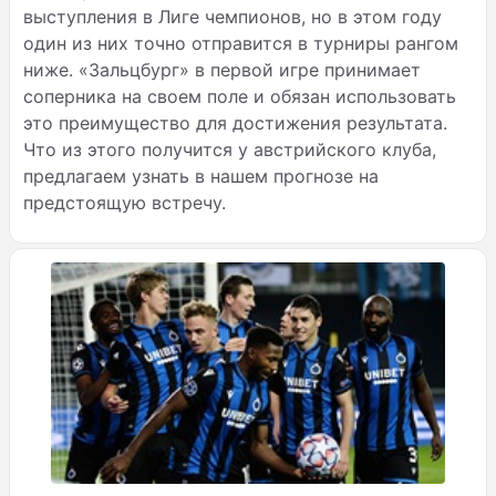
выступления в Лиге чемпионов, но в этом году
один из них точно отправится в турниры рангом
ниже. «Зальцбург» в первой игре принимает
соперника на своем поле и обязан использовать
это преимущество для достижения результата.
Что из этого получится у австрийского клуба,
предлагаем узнать в нашем прогнозе на
предстоящую встречу.