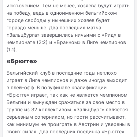
исключением. Тем не менее, хозяева будут играть
на победу, ведь в одноименном бельгийском
городе свободы у нынешних хозяев будет
гораздо меньше. Два последних матча
«Зальцбурга» завершились ничьими с «Рид» в
чемпионате (2:2) и «Бранном» в Лиге чемпионов
(1:1).
«Брюгге»
Бельгийский клуб в последние годы неплохо
играет в Лиге чемпионов и даже иногда выходит
в плей-офф. В полуфинале квалификации
«Брюгге» играет, так как не является чемпионом
Бельгии и вынужден сражаться за свое место в
группе из 32 коллективом. «Зальцбург» является
серьезным соперником, но гости рассчитывают,
как минимум не проиграть в Австрии и уверены в
своих силах. Два последних поединка «Брюгге»