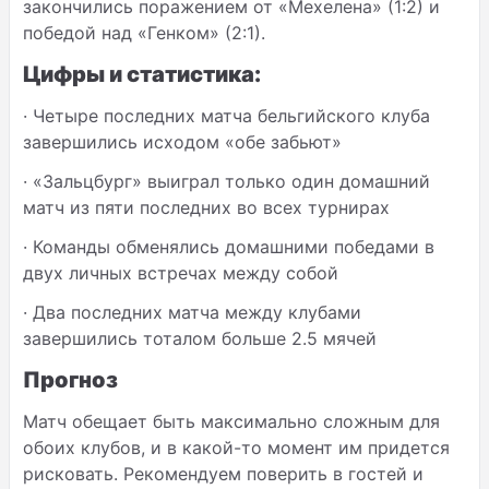
закончились поражением от «Мехелена» (1:2) и
победой над «Генком» (2:1).
Цифры и статистика:
·
Четыре последних матча бельгийского клуба
завершились исходом «обе забьют»
·
«Зальцбург» выиграл только один домашний
матч из пяти последних во всех турнирах
·
Команды обменялись домашними победами в
двух личных встречах между собой
·
Два последних матча между клубами
завершились тоталом больше 2.5 мячей
Прогноз
Матч обещает быть максимально сложным для
обоих клубов, и в какой-то момент им придется
рисковать. Рекомендуем поверить в гостей и