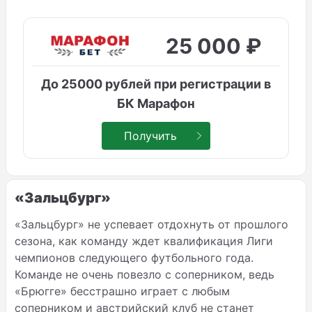
25 000 ₽
До 25000 рублей при регистрации в
БК Марафон
Получить
«Зальцбург»
«Зальцбург» не успевает отдохнуть от прошлого
сезона, как команду ждет квалификация Лиги
чемпионов следующего футбольного года.
Команде не очень повезло с соперником, ведь
«Брюгге» бесстрашно играет с любым
соперником и австрийский клуб не станет