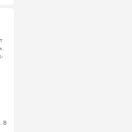
т
».
3-
. В