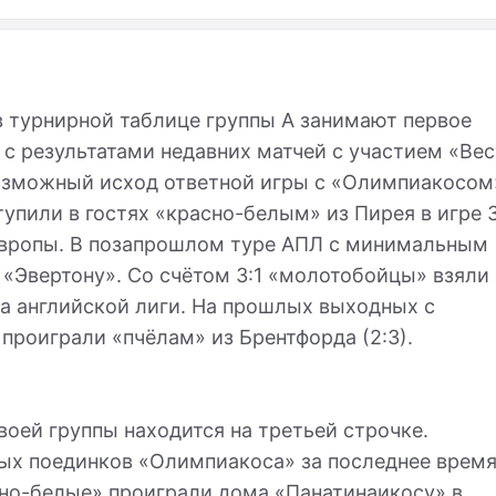
в турнирной таблице группы
A
занимают первое
с результатами недавних матчей с участием «Вес
озможный исход ответной игры с «Олимпиакосом
упили в гостях «красно-белым» из Пирея в игре 
 Европы. В позапрошлом туре АПЛ с минимальным
 «Эвертону». Со счётом 3:1 «молотобойцы» взяли
а английской лиги. На прошлых выходных с
проиграли «пчёлам» из Брентфорда (2:3).
воей группы находится на третьей строчке.
х поединков «Олимпиакоса» за последнее время
сно-белые» проиграли дома «Панатинаикосу» в