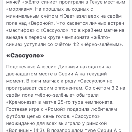
мячей «жёлто-синие» проиграли в Генуе местным
«морякам». На прошлых выходных с
минимальным счётом «Юве» взял верх на своём
поле над «Вероной». Что касается личных встреч
«мастифов» с «Сассуоло», то в крайнем матче на
выезде в первом круге чемпионата «жёлто-
синие» уступили со счётом 1:2 «чёрно-зелёным».
«Сассуоло»
Подопечные Алессио Дионизи находятся на
двенадцатом месте в Серии
A
на текущий
момент. В пяти матчах к ряду «Сассуоло» не
проигрывает своим оппонентам. Со счётом 3:2 на
своём поле «чёрно-зелёные» обыграли
«Кремонезе» в матче 25-го тура чемпионата.
Гостевая игра с «Ромой» подарила любителям
футбола целых семь голов. «Сассуоло»
неожиданно для всех выиграло у римской
«Волчицы» (4:3). В позапрошлом туре Серии
A
с