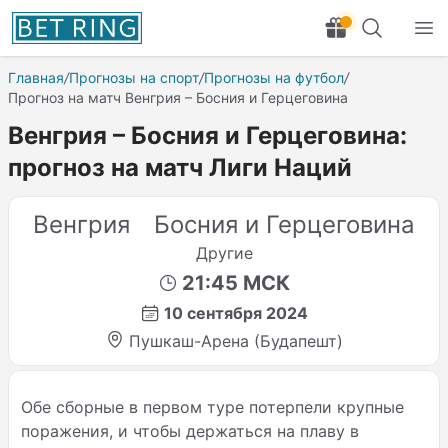
Главная
/
Прогнозы на спорт
/
Прогнозы на футбол
/
Прогноз на матч Венгрия – Босния и Герцеговина
Венгрия – Босния и Герцеговина:
прогноз на матч Лиги Наций
Венгрия
Босния и Герцеговина
Другие
21:45 МСК
10 сентября 2024
Пушкаш-Арена (Будапешт)
Обе сборные в первом туре потерпели крупные
поражения, и чтобы держаться на плаву в