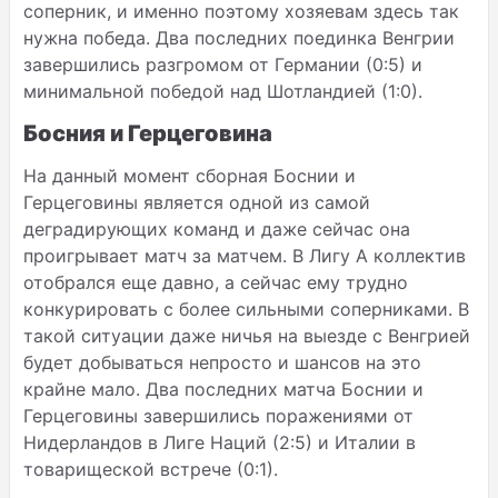
соперник, и именно поэтому хозяевам здесь так
нужна победа. Два последних поединка Венгрии
завершились разгромом от Германии (0:5) и
минимальной победой над Шотландией (1:0).
Босния и Герцеговина
На данный момент сборная Боснии и
Герцеговины является одной из самой
деградирующих команд и даже сейчас она
проигрывает матч за матчем. В Лигу А коллектив
отобрался еще давно, а сейчас ему трудно
конкурировать с более сильными соперниками. В
такой ситуации даже ничья на выезде с Венгрией
будет добываться непросто и шансов на это
крайне мало. Два последних матча Боснии и
Герцеговины завершились поражениями от
Нидерландов в Лиге Наций (2:5) и Италии в
товарищеской встрече (0:1).