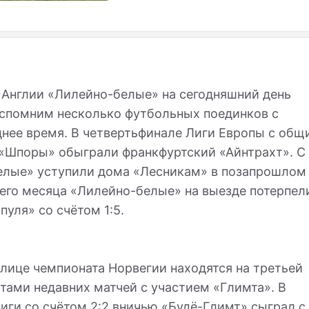
 Англии «Лилейно-белые» на сегодняшний день
Вспомним несколько футбольных поединков с
днее время. В четвертьфинале Лиги Европы с общ
ч «Шпоры» обыграли франкфуртский «Айнтрахт». С
белые» уступили дома «Лесникам» в позапрошлом
ущего месяца «Лилейно-белые» на выезде потерпел
уля» со счётом 1:5.
лице чемпионата Норвегии находятся на третьей
тами недавних матчей с участием «Глимта». В
иги со счётом 2:2 вничью «Будё-Глимт» сыграл с