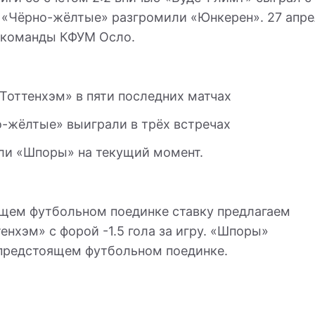
и «Чёрно-жёлтые» разгромили «Юнкерен». 27 апре
у команды КФУМ Осло.
Тоттенхэм» в пяти последних матчах
-жёлтые» выиграли в трёх встречах
ели «Шпоры» на текущий момент.
ящем футбольном поединке ставку предлагаем
енхэм» с форой -1.5 гола за игру. «Шпоры»
 предстоящем футбольном поединке.