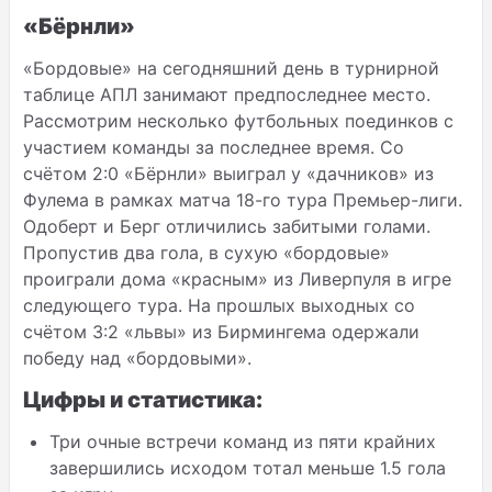
«Бёрнли»
«Бордовые» на сегодняшний день в турнирной
таблице АПЛ занимают предпоследнее место.
Рассмотрим несколько футбольных поединков с
участием команды за последнее время. Со
счётом 2:0 «Бёрнли» выиграл у «дачников» из
Фулема в рамках матча 18-го тура Премьер-лиги.
Одоберт и Берг отличились забитыми голами.
Пропустив два гола, в сухую «бордовые»
проиграли дома «красным» из Ливерпуля в игре
следующего тура. На прошлых выходных со
счётом 3:2 «львы» из Бирмингема одержали
победу над «бордовыми».
Цифры и статистика:
Три очные встречи команд из пяти крайних
завершились исходом тотал меньше 1.5 гола