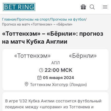
Главная
/
Прогнозы на спорт
/
Прогнозы на футбол
/
Прогноз на матч «Тоттенхэм» – «Бёрнли»
«Тоттенхэм» – «Бёрнли»: прогноз
на матч Кубка Англии
«Тоттенхэм»
«Бёрнли»
АПЛ
22:00 МСК
05 января 2024
Тоттенхэм Хотспур (Лондон)
В игре 1/32 Кубка Англии состоится футбольный
поединок между «шпорами» из Тоттенема и