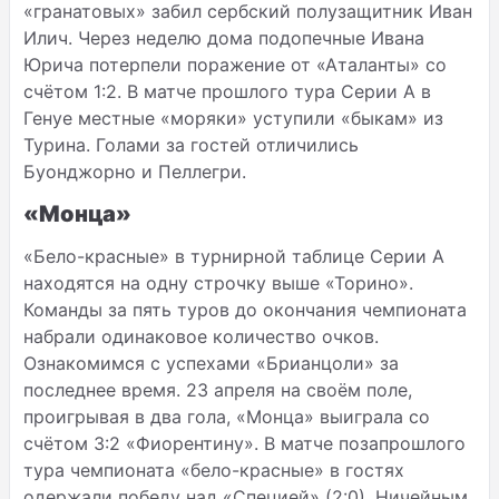
«гранатовых» забил сербский полузащитник Иван
Илич. Через неделю дома подопечные Ивана
Юрича потерпели поражение от «Аталанты» со
счётом 1:2. В матче прошлого тура Серии
A
в
Генуе местные «моряки» уступили «быкам» из
Турина. Голами за гостей отличились
Буонджорно и Пеллегри.
«Монца»
«Бело-красные» в турнирной таблице Серии А
находятся на одну строчку выше «Торино».
Команды за пять туров до окончания чемпионата
набрали одинаковое количество очков.
Ознакомимся с успехами «Брианцоли» за
последнее время. 23 апреля на своём поле,
проигрывая в два гола, «Монца» выиграла со
счётом 3:2 «Фиорентину». В матче позапрошлого
тура чемпионата «бело-красные» в гостях
одержали победу над «Специей» (2:0). Ничейным