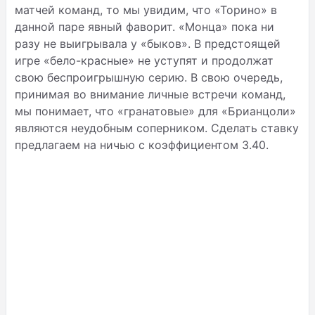
матчей команд, то мы увидим, что «Торино» в
данной паре явный фаворит. «Монца» пока ни
разу не выигрывала у «быков». В предстоящей
игре «бело-красные» не уступят и продолжат
свою беспроигрышную серию. В свою очередь,
принимая во внимание личные встречи команд,
мы понимает, что «гранатовые» для «Брианцоли»
являются неудобным соперником. Сделать ставку
предлагаем на ничью с коэффициентом 3.40.