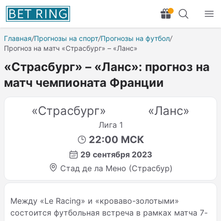
Главная
/
Прогнозы на спорт
/
Прогнозы на футбол
/
Прогноз на матч «Страсбург» – «Ланс»
«Страсбург» – «Ланс»: прогноз на
матч чемпионата Франции
«Страсбург»
«Ланс»
Лига 1
22:00 МСК
29 сентября 2023
Стад де ла Мено (Страсбур)
Между «Le Racing» и «кроваво-золотыми»
состоится футбольная встреча в рамках матча 7-