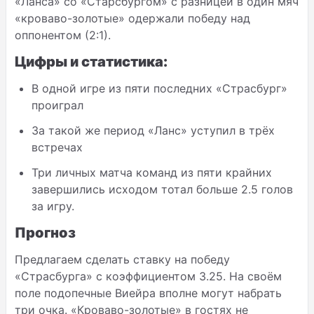
«Ланса» со «Старсбургом» с разницей в один мяч
«кроваво-золотые» одержали победу над
оппонентом (2:1).
Цифры и статистика:
В одной игре из пяти последних «Страсбург»
проиграл
За такой же период «Ланс» уступил в трёх
встречах
Три личных матча команд из пяти крайних
завершились исходом тотал больше 2.5 голов
за игру.
Прогноз
Предлагаем сделать ставку на победу
«Страсбурга» с коэффициентом 3.25. На своём
поле подопечные Виейра вполне могут набрать
три очка. «Кроваво-золотые» в гостях не