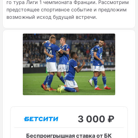
го тура Лиги 1 чемпионата Франции. Рассмотрим
предстоящее спортивное событие и предложим
возможный исход будущей встречи.
3 000 ₽
Беспроигрышная ставка от БК