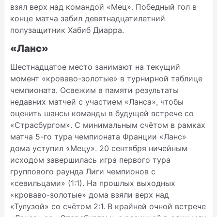
взял верх над командой «Мец». Победный гол в
конце матча забил девятнадцатилетний
полузащитник Хабиб Диарра.
«Ланс»
Шестнадцатое место занимают на текущий
момент «кроваво-золотые» в турнирной таблице
чемпионата. Освежим в памяти результаты
недавних матчей с участием «Ланса», чтобы
оценить шансы команды в будущей встрече со
«Страсбургом». С минимальным счётом в рамках
матча 5-го тура чемпионата Франции «Ланс»
дома уступил «Мецу». 20 сентября ничейным
исходом завершилась игра первого тура
группового раунда Лиги чемпионов с
«севильцами» (1:1). На прошлых выходных
«кроваво-золотые» дома взяли верх над
«Тулузой» со счётом 2:1. В крайней очной встрече