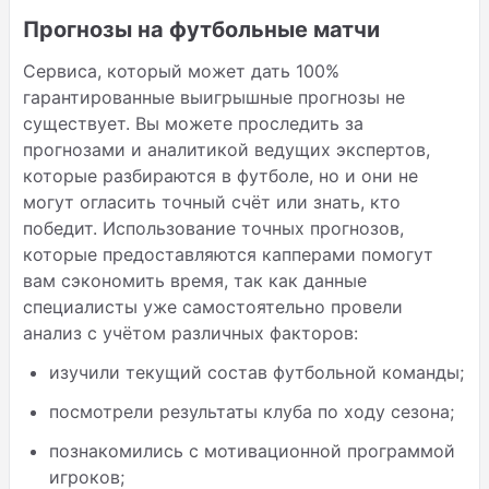
Прогнозы на футбольные матчи
Сервиса, который может дать 100%
гарантированные выигрышные прогнозы не
существует. Вы можете проследить за
прогнозами и аналитикой ведущих экспертов,
которые разбираются в футболе, но и они не
могут огласить точный счёт или знать, кто
победит. Использование точных прогнозов,
которые предоставляются капперами помогут
вам сэкономить время, так как данные
специалисты уже самостоятельно провели
анализ с учётом различных факторов:
изучили текущий состав футбольной команды;
посмотрели результаты клуба по ходу сезона;
познакомились с мотивационной программой
игроков;