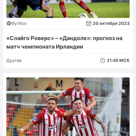
Футбол
20 октября 2023
«Слайго Роверс» – «Дандолк»: прогноз на
матч чемпионата Ирландии
Другие
21:45 МСК