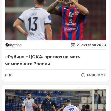
Футбол
21 октября 2023
«Рубин» – ЦСКА: прогноз на матч
чемпионата России
РПЛ
14:00 МСК