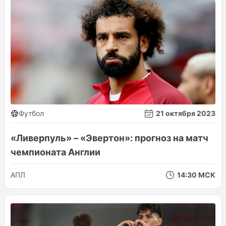
Футбол
21 октября 2023
«Ливерпуль» – «Эвертон»: прогноз на матч
чемпионата Англии
АПЛ
14:30 МСК