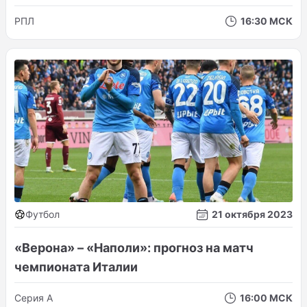
РПЛ
16:30 МСК
Футбол
21 октября 2023
«Верона» – «Наполи»: прогноз на матч
чемпионата Италии
Серия А
16:00 МСК