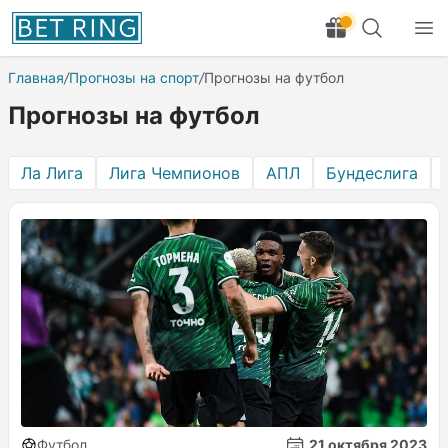
Главная
/
Прогнозы на спорт
/
Прогнозы на футбол
Прогнозы на футбол
Ла Лига
Лига Чемпионов
АПЛ
Бундеслига
Футбол
21 октября 2023