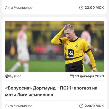
Лига Чемпионов
22:00 МСК
Футбол
13 декабря 2023
«Боруссия» Дортмунд – ПСЖ: прогноз на
матч Лиги чемпионов
Лига Чемпионов
22:00 МСК