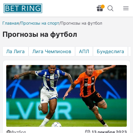
Главная
/
Прогнозы на спорт
/
Прогнозы на футбол
Прогнозы на футбол
Ла Лига
Лига Чемпионов
АПЛ
Бундеслига
Футбол
13 декабря 2023