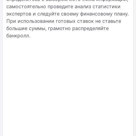
самостоятельно проведите анализ статистики
экспертов и следуйте своему финансовому плану.
При использовании готовых ставок не ставьте
большие суммы, грамотно распределяйте
банкролл.