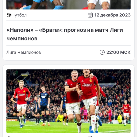
Футбол
12 декабря 2023
«Наполи» – «Брага»: прогноз на матч Лиги
чемпионов
Лига Чемпионов
22:00 МСК