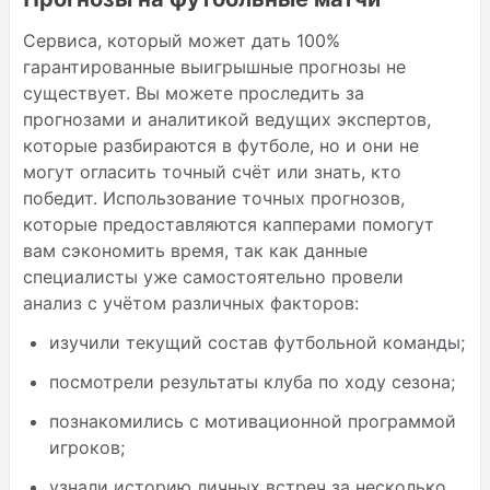
Сервиса, который может дать 100%
гарантированные выигрышные прогнозы не
существует. Вы можете проследить за
прогнозами и аналитикой ведущих экспертов,
которые разбираются в футболе, но и они не
могут огласить точный счёт или знать, кто
победит. Использование точных прогнозов,
которые предоставляются капперами помогут
вам сэкономить время, так как данные
специалисты уже самостоятельно провели
анализ с учётом различных факторов:
изучили текущий состав футбольной команды;
посмотрели результаты клуба по ходу сезона;
познакомились с мотивационной программой
игроков;
узнали историю личных встреч за несколько