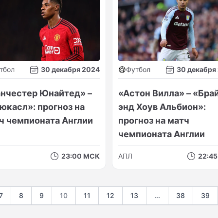
тбол
30 декабря 2024
Футбол
30 декабря
нчестер Юнайтед» –
«Астон Вилла» – «Бра
юкасл»: прогноз на
энд Хоув Альбион»:
ч чемпионата Англии
прогноз на матч
чемпионата Англии
23:00 МСК
АПЛ
22:4
7
8
9
10
11
12
13
...
38
39