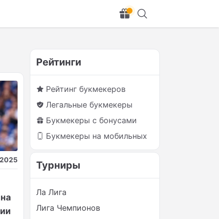
Рейтинги
Рейтинг букмекеров
Легальные букмекеры
Букмекеры с бонусами
Букмекеры на мобильных
 2025
Турниры
Ла Лига
 на
Лига Чемпионов
лии