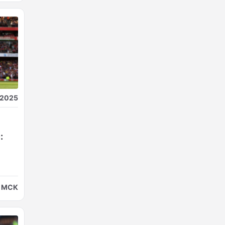
 2025
:
0 МСК