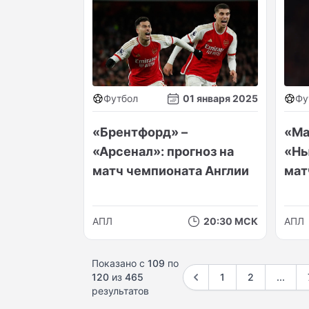
Футбол
01 января 2025
Фу
«Брентфорд» –
«Ма
«Арсенал»: прогноз на
«Нь
матч чемпионата Англии
мат
АПЛ
20:30 МСК
АПЛ
Показано с
109
по
120
из
465
1
2
...
результатов