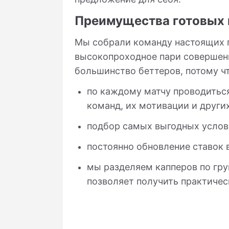
Преимущества готовых 
Мы собрали команду настоящих 
высокопроходное пари совершен
большинство беттеров, потому чт
по каждому матчу проводиться
команд, их мотивации и други
подбор самых выгодных услов
постоянно обновление ставок 
мы разделяем капперов по груп
позволяет получить практичес