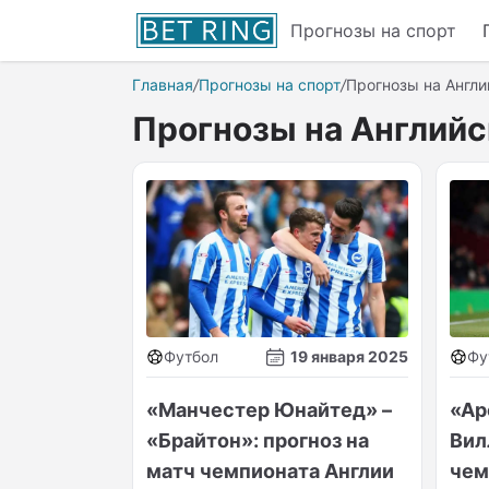
Прогнозы на спорт
Главная
/
Прогнозы на спорт
/
Прогнозы на Англ
Прогнозы на Англий
Футбол
19 января 2025
Фу
«Манчестер Юнайтед» –
«Ар
«Брайтон»: прогноз на
Вил
матч чемпионата Англии
чем