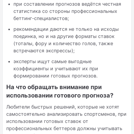
при составлении прогнозов ведётся честная
статистика со стороны профессиональных
беттинг-специалистов;
рекомендации даются не только на исходы
поединка, но и на другие форматы ставок
(тоталы, фору и количество голов, также
встречаются экспрессы);
эксперты ищут самые выгодные
коэффициенты и учитывают их при
формировании готовых прогнозов.
На что обращать внимание при
использовании готового прогноза?
Любители быстрых решений, которые не хотят
самостоятельно анализировать спортсменов, при
использовании готовых ставок от
профессиональных беттеров должны учитывать