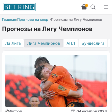
Главная
/
Прогнозы на спорт
/
Прогнозы на Лигу Чемпионов
Прогнозы на Лигу Чемпионов
Ла Лига
Лига Чемпионов
АПЛ
Бундеслига
Футбол
04 октября 2023