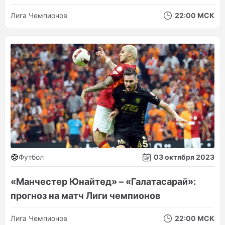
Лига Чемпионов
22:00 МСК
Футбол
03 октября 2023
«Манчестер Юнайтед» – «Галатасарай»:
прогноз на матч Лиги чемпионов
Лига Чемпионов
22:00 МСК