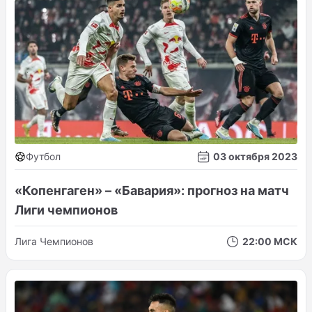
Футбол
03 октября 2023
«Копенгаген» – «Бавария»: прогноз на матч
Лиги чемпионов
Лига Чемпионов
22:00 МСК