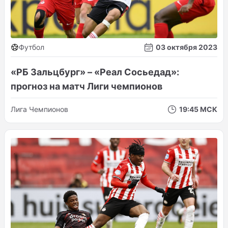
Футбол
03 октября 2023
«РБ Зальцбург» – «Реал Сосьедад»:
прогноз на матч Лиги чемпионов
Лига Чемпионов
19:45 МСК