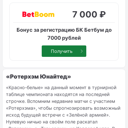
7 000 ₽
Бонус за регистрацию БК Бетбум до
7000 рублей
Получить
«Ротерхэм Юнайтед»
«Красно-белые» на данный момент в турнирной
таблице чемпионата находятся на последней
строчке. Вспомним недавние матчи с участием
«Ротерхэма», чтобы спрогнозировать возможный
исход будущей встречи с «Зелёной армией».
Нулевую ничью на своём поле раскатал