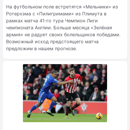
На футбольном поле встретятся «Мельники» из
Ротерхэма с «Пилигримами» из Плимута в
рамках матча 41-го тура Чемпион Лиги
чемпионата Англии. Больше месяца «Зелёная
армия» не радует своих болельщиков победами.
Возможный исход предстоящего матча
предложим в нашем прогнозе.