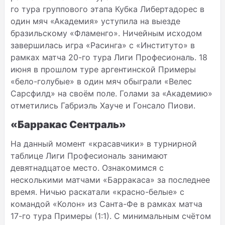
го тура группового этапа Кубка Либертадорес в
один мяч «Академия» уступила на выезде
бразильскому «Фламенго». Ничейным исходом
завершилась игра «Расинга» с «Институто» в
рамках матча 20-го тура Лиги Професиональ. 18
июня в прошлом туре аргентинской Примеры
«бело-голубые» в один мяч обыграли «Велес
Сарсфилд» на своём поле. Голами за «Академию»
отметились Габриэль Хауче и Гонсало Пиови.
«Барракас Сентраль»
На данный момент «красавчики» в турнирной
таблице Лиги Професиональ занимают
девятнадцатое место. Ознакомимся с
несколькими матчами «Барракаса» за последнее
время. Ничью раскатали «красно-белые» с
командой «Колон» из Санта-Фе в рамках матча
17-го тура Примеры (1:1). С минимальным счётом