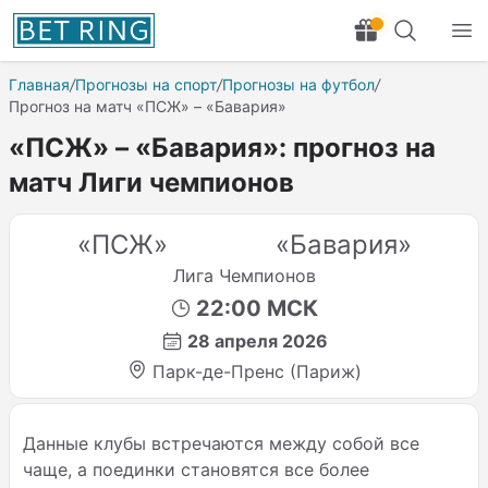
Главная
/
Прогнозы на спорт
/
Прогнозы на футбол
/
Прогноз на матч «ПСЖ» – «Бавария»
«ПСЖ» – «Бавария»: прогноз на
матч Лиги чемпионов
«ПСЖ»
«Бавария»
Лига Чемпионов
22:00 МСК
28 апреля 2026
Парк-де-Пренс (Париж)
Данные клубы встречаются между собой все
чаще, а поединки становятся все более