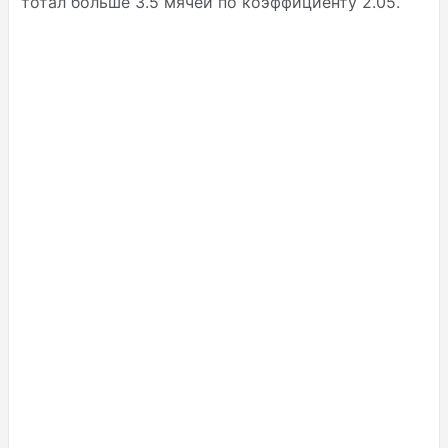
тотал больше 3.5 мячей по коэффициенту 2.05.