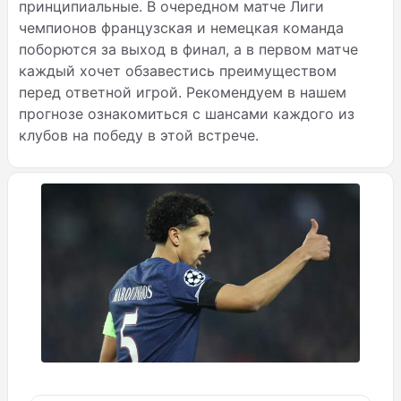
принципиальные. В очередном матче Лиги
чемпионов французская и немецкая команда
поборются за выход в финал, а в первом матче
каждый хочет обзавестись преимуществом
перед ответной игрой. Рекомендуем в нашем
прогнозе ознакомиться с шансами каждого из
клубов на победу в этой встрече.