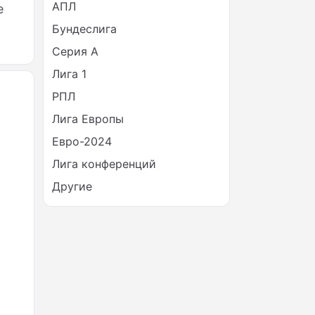
АПЛ
е
Бундеслига
Серия А
Лига 1
РПЛ
Лига Европы
Евро-2024
Лига конференций
Другие