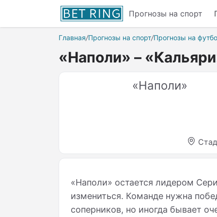
Прогнозы на спорт
Главная
/
Прогнозы на спорт
/
Прогнозы на футб
«Наполи» – «Кальяри»
«Наполи»
Стад
«Наполи» остается лидером Серии
измениться. Команде нужна побед
соперников, но иногда бывает о