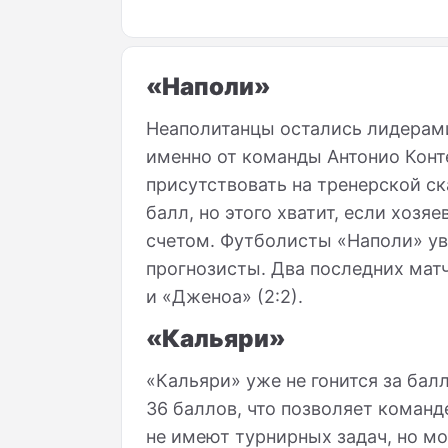
«Наполи»
Неаполитанцы остались лидерами
именно от команды Антонио Конт
присутствовать на тренерской ск
балл, но этого хватит, если хоз
счетом. Футболисты «Наполи» уве
прогнозисты. Два последних мат
и «Дженоа» (2:2).
«Кальяри»
«Кальяри» уже не гонится за бал
36 баллов, что позволяет команд
не имеют турнирных задач, но мо