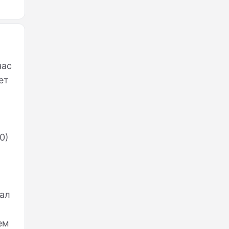
час
ет
0)
рал
ем