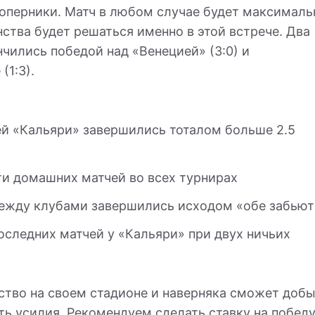
соперники. Матч в любом случае будет максималь
ства будет решаться именно в этой встрече. Два
чились победой над «Венецией» (3:0) и
(1:3).
ей «Кальяри» завершились тоталом больше 2.5
ти домашних матчей во всех турнирах
между клубами завершились исходом «обе забьют
оследних матчей у «Кальяри» при двух ничьих
тво на своем стадионе и наверняка сможет доб
ть усилия. Рекомендуем сделать ставку на побед