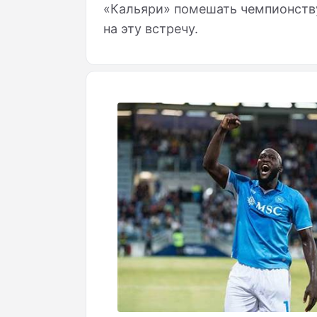
«Кальяри» помешать чемпионству
на эту встречу.