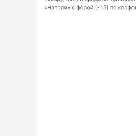
«Наполи» с форой (-1.5) по коэфф