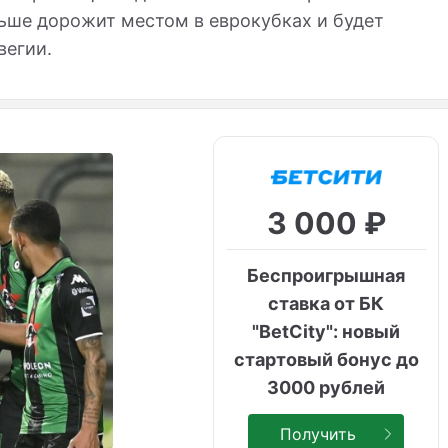
льше дорожит местом в еврокубках и будет
вегии.
3 000 ₽
Беспроигрышная
ставка от БК
"BetCity": новый
стартовый бонус до
3000 рублей
Получить