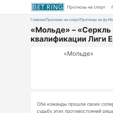
Прогнозы на спорт
Главная
/
Прогнозы на спорт
/
Прогнозы на футб
«Мольде» – «Серкль 
квалификации Лиги 
«Мольде»
Обе команды прошли своих сопе
судьбу этих противостояний реши