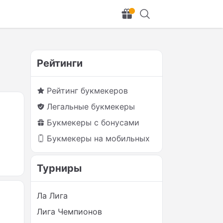
Рейтинги
Рейтинг букмекеров
Легальные букмекеры
Букмекеры с бонусами
Букмекеры на мобильных
Турниры
Ла Лига
Лига Чемпионов