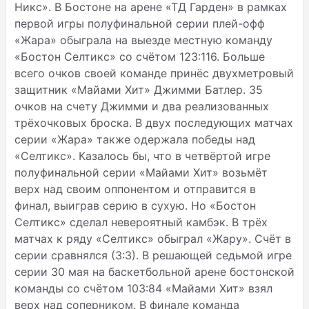
Никс». В Бостоне на арене «ТД Гарден» в рамках
первой игры полуфинальной серии плей-офф
«Жара» обыграла на выезде местную команду
«Бостон Селтикс» со счётом 123:116. Больше
всего очков своей команде принёс двухметровый
защитник «Майами Хит» Джимми Батлер. 35
очков
на счету Джимми и два реализованных
трёхочковых броска. В двух последующих матчах
серии «Жара» также одержала победы над
«Селтикс». Казалось бы, что в четвёртой игре
полуфинальной серии «Майами Хит» возьмёт
верх над своим оппонентом и отправится в
финал, выиграв серию в сухую. Но «Бостон
Селтикс» сделал невероятный камбэк. В трёх
матчах к ряду «Селтикс» обыграл «Жару». Счёт в
серии сравнялся (3:3). В решающей седьмой игре
серии 30 мая на баскетбольной арене бостонской
команды со счётом 103:84 «Майами Хит» взял
верх над соперником. В финале команда