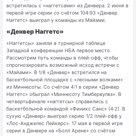
встретилась с «наггетсами» из Денвера. 2 июня в
первой игре серии со счётом 104:93 «Денвер
Наггетс» выиграл у команды из Майами.
«Денвер Наггетс»
«Наггетсы» заняли в турнирной таблице
Западной конференции НБА первое место.
Рассмотрим путь команды в плей-офф, чтобы
спрогнозировать возможный исход встречи с
«Майами». В 1
/8
«Денвер» встретился на
баскетбольной площадке с «лесными волками»
из Миннесоты. Со счётом 4:1 в серии «Денвер
Наггетс» обыграл «Миннесоту Тимбервулвз». В
четвертьфинале «наггетсы» справились с
баскетбольной командой «Финикс Санс» (4:2). В
сухую «Денвер» выиграл серию 1
/2
плей-офф у
«Лос-Анджелес Лейкерс». 17 мая в первой игре
серии в Денвере на «Болл Арене» со счётом