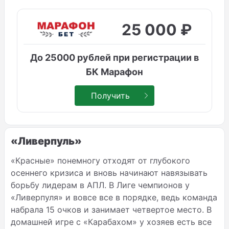
25 000 ₽
До 25000 рублей при регистрации в
БК Марафон
Получить
«Ливерпуль»
«Красные» понемногу отходят от глубокого
осеннего кризиса и вновь начинают навязывать
борьбу лидерам в АПЛ. В Лиге чемпионов у
«Ливерпуля» и вовсе все в порядке, ведь команда
набрала 15 очков и занимает четвертое место. В
домашней игре с «Карабахом» у хозяев есть все