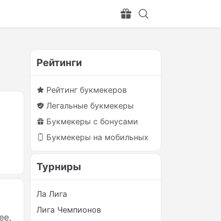
Рейтинги
Рейтинг букмекеров
Легальные букмекеры
Букмекеры с бонусами
Букмекеры на мобильных
Турниры
Ла Лига
Лига Чемпионов
ее,