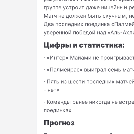
группе устроит даже ничейный ре
Матч не должен быть скучным, не
Два последних поединка «Палмейр
уверенной победой над «Аль-Ахли
Цифры и статистика:
·
«Интер» Майами не проигрывает
·
«Палмейрас» выиграл семь матч
·
Пять из шести последних матче
- нет»
·
Команды ранее никогда не встр
поединках
Прогноз