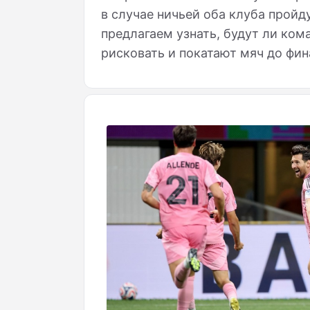
в случае ничьей оба клуба прой
предлагаем узнать, будут ли ком
рисковать и покатают мяч до фин